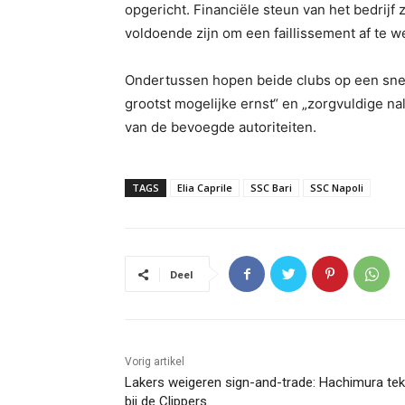
opgericht. Financiële steun van het bedrijf
voldoende zijn om een faillissement af te 
Ondertussen hopen beide clubs op een snel
grootst mogelijke ernst“ en „zorgvuldige n
van de bevoegde autoriteiten.
TAGS
Elia Caprile
SSC Bari
SSC Napoli
Deel
Vorig artikel
Lakers weigeren sign-and-trade: Hachimura te
bij de Clippers