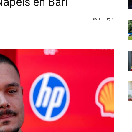
apels en Bari
1
0