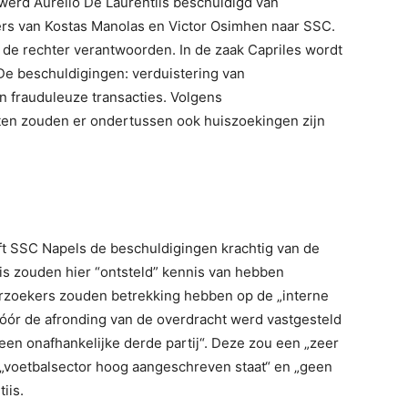
 werd Aurelio De Laurentiis beschuldigd van
fers van Kostas Manolas en Victor Osimhen naar SSC.
de rechter verantwoorden. In de zaak Capriles wordt
De beschuldigingen: verduistering van
n frauduleuze transacties. Volgens
en zouden er ondertussen ook huiszoekingen zijn
t SSC Napels de beschuldigingen krachtig van de
is zouden hier “ontsteld” kennis van hebben
zoekers zouden betrekking hebben op de „interne
vóór de afronding van de overdracht werd vastgesteld
een onafhankelijke derde partij“. Deze zou een „zeer
 „voetbalsector hoog aangeschreven staat“ en „geen
iis.