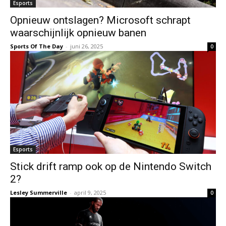
Esports
Opnieuw ontslagen? Microsoft schrapt
waarschijnlijk opnieuw banen
Sports Of The Day
-
juni 26, 2025
0
Esports
Stick drift ramp ook op de Nintendo Switch
2?
Lesley Summerville
-
april 9, 2025
0