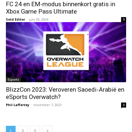
FC 24 en EM-modus binnenkort gratis in
Xbox Game Pass Ultimate
Sotd Editor
-
juni 20, 2024
0
Esports
BlizzCon 2023: Veroveren Saoedi-Arabië en
eSports Overwatch?
Phil Laffertey
-
november 7, 2023
0
1
2
3