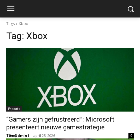
Tags
Xbox
Tag:
Xbox
Esports
“Gamers zijn gefrustreerd”: Microsoft
presenteert nieuwe gamestrategie
T0m@dmin1
-
april 25, 2026
0