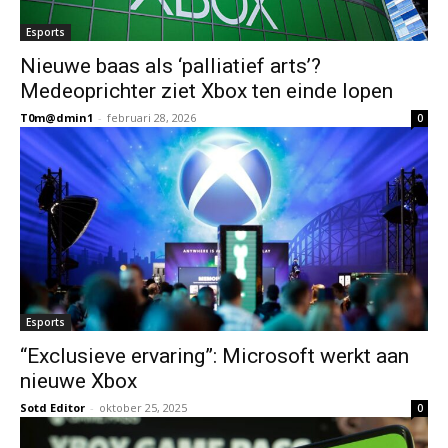
Esports
Nieuwe baas als ‘palliatief arts’?
Medeoprichter ziet Xbox ten einde lopen
T0m@dmin1
-
februari 28, 2026
0
Esports
“Exclusieve ervaring”: Microsoft werkt aan
nieuwe Xbox
Sotd Editor
-
oktober 25, 2025
0