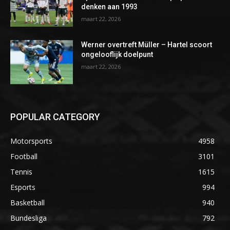
denken aan 1993
maart 22, 2026
Werner overtreft Müller – Hartel scoort
ongelooflijk doelpunt
maart 22, 2026
POPULAR CATEGORY
Motorsports
4958
Football
3101
Tennis
1615
Esports
994
Basketball
940
Bundesliga
792