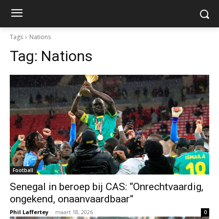
Tags
Nations
Tag:
Nations
Football
Senegal in beroep bij CAS: “Onrechtvaardig,
ongekend, onaanvaardbaar”
Phil Laffertey
-
maart 18, 2026
0