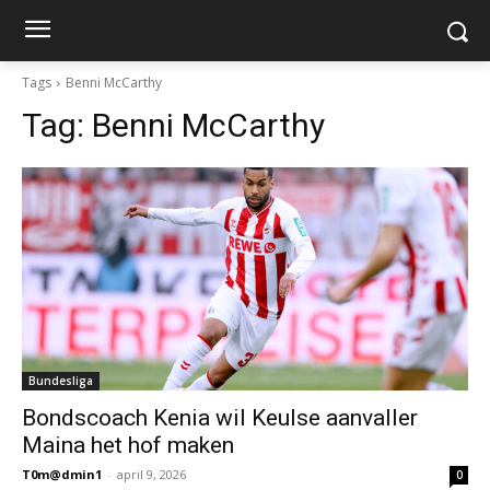
Tags
Benni McCarthy
Tag:
Benni McCarthy
Bundesliga
Bondscoach Kenia wil Keulse aanvaller
Maina het hof maken
T0m@dmin1
-
april 9, 2026
0