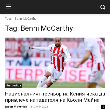
Tags
Benni McCarthy
Tag:
Benni McCarthy
Bundesliga
Националният треньор на Кения иска да
привлече нападателя на Кьолн Майна
Jason Maverick
-
април 9, 2026
0