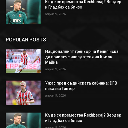
Къде се премества Rexhbecaj? Вердер
и Гладбах са близо
април 9, 2026
POPULAR POSTS
Националният треньор на Кения иска
да привлече нападателя на Кьолн
Майна
април 9, 2026
Ужас пред съдийската кабинка: DFB
наказва Гинтер
април 9, 2026
Къде се премества Rexhbecaj? Вердер
и Гладбах са близо
април 9, 2026