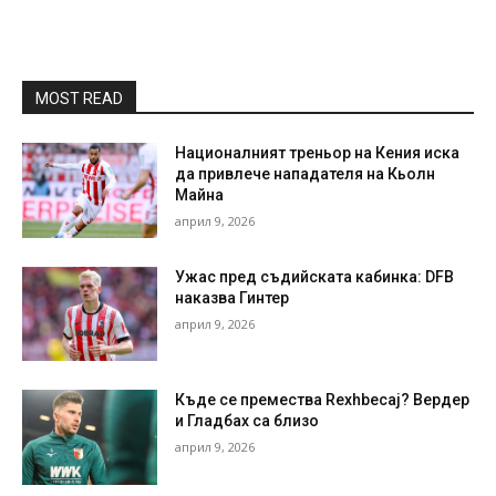
MOST READ
Националният треньор на Кения иска
да привлече нападателя на Кьолн
Майна
април 9, 2026
Ужас пред съдийската кабинка: DFB
наказва Гинтер
април 9, 2026
Къде се премества Rexhbecaj? Вердер
и Гладбах са близо
април 9, 2026