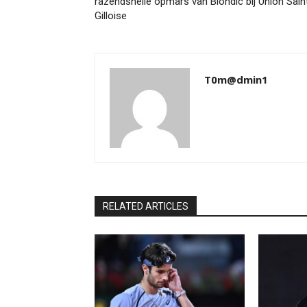
razendsnelle opmars van Biondic bij Union Sain
Gilloise
T0m@dmin1
RELATED ARTICLES