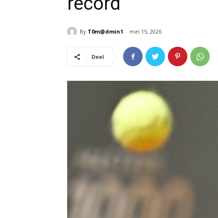
record
By
T0m@dmin1
mei 15, 2026
Deel