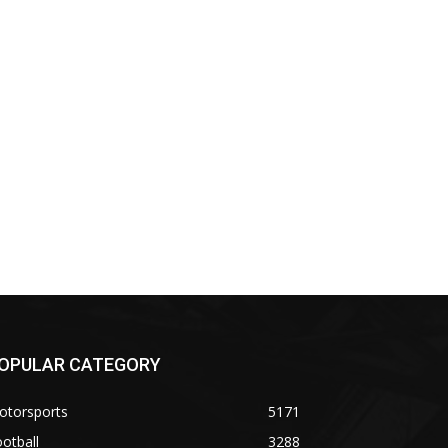
OPULAR CATEGORY
otorsports
5171
otball
3288