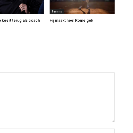
Tennis
 keert terug als coach
Hij maakt heel Rome gek
Naam:*