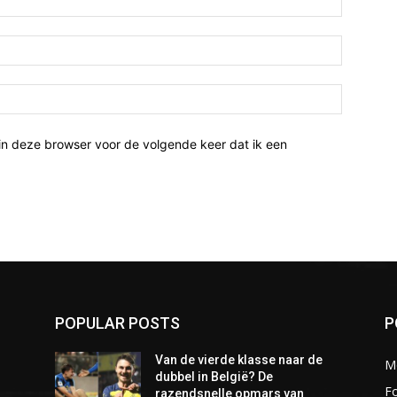
Email:*
Website:
in deze browser voor de volgende keer dat ik een
POPULAR POSTS
P
Van de vierde klasse naar de
M
dubbel in België? De
Fo
razendsnelle opmars van