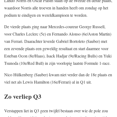
Lando Norris en Oscar Piastri staan op de tweede en derde plaats,
waardoor Norris alle troeven in handen heeft om zondag op het
podium te eindigen en wereldkampioen te worden.
De vierde plaats ging naar Mercedes-coureur George Russell,
voor Charles Leclerc (5e) en Fernando Alonso (6e/Aston Martin)
van Ferrari. Daarachter leverde Gabriel Bortoleto (Sauber) met
een zevende plaats een geweldig resultaat en start daarmee voor
Esteban Ocon (8e/Haas), Isack Hadjar (9e/Racing Bulls) en Yuki
Tsunoda (10e/Red Bull) in zijn voorlopig laatste Formule 1-race.
Nico Hülkenberg (Sauber) kwam niet verder dan de 18e plaats en
viel net als Lewis Hamilton (16e/Ferrari) al in Q1 uit.
Zo verliep Q3
Verstappen liet in Q3 geen twijfel bestaan over wie de pole zou