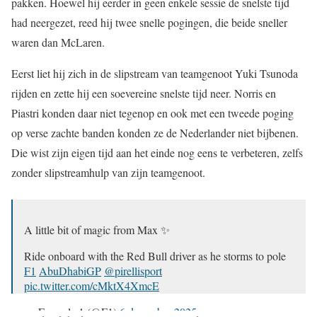
pakken. Hoewel hij eerder in geen enkele sessie de snelste tijd
had neergezet, reed hij twee snelle pogingen, die beide sneller
waren dan McLaren.
Eerst liet hij zich in de slipstream van teamgenoot Yuki Tsunoda
rijden en zette hij een soevereine snelste tijd neer. Norris en
Piastri konden daar niet tegenop en ook met een tweede poging
op verse zachte banden konden ze de Nederlander niet bijbenen.
Die wist zijn eigen tijd aan het einde nog eens te verbeteren, zelfs
zonder slipstreamhulp van zijn teamgenoot.
A little bit of magic from Max ✨
Ride onboard with the Red Bull driver as he storms to pole
F1
AbuDhabiGP
@pirellisport
pic.twitter.com/cMktX4XmcE
— Formula 1 (@F1)
6 december 2025