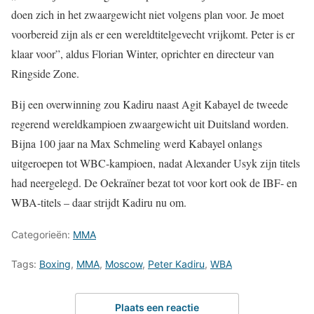
doen zich in het zwaargewicht niet volgens plan voor. Je moet
voorbereid zijn als er een wereldtitelgevecht vrijkomt. Peter is er
klaar voor”, aldus Florian Winter, oprichter en directeur van
Ringside Zone.
Bij een overwinning zou Kadiru naast Agit Kabayel de tweede
regerend wereldkampioen zwaargewicht uit Duitsland worden.
Bijna 100 jaar na Max Schmeling werd Kabayel onlangs
uitgeroepen tot WBC-kampioen, nadat Alexander Usyk zijn titels
had neergelegd. De Oekraïner bezat tot voor kort ook de IBF- en
WBA-titels – daar strijdt Kadiru nu om.
Categorieën:
MMA
Tags:
Boxing
,
MMA
,
Moscow
,
Peter Kadiru
,
WBA
Plaats een reactie