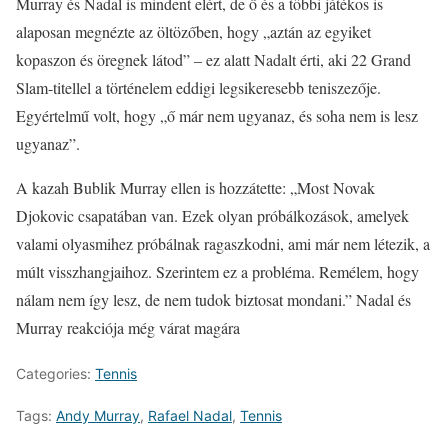
Murray és Nadal is mindent elért, de ő és a többi játékos is
alaposan megnézte az öltözőben, hogy „aztán az egyiket
kopaszon és öregnek látod” – ez alatt Nadalt érti, aki 22 Grand
Slam-titellel a történelem eddigi legsikeresebb teniszezője.
Egyértelmű volt, hogy „ő már nem ugyanaz, és soha nem is lesz
ugyanaz”.
A kazah Bublik Murray ellen is hozzátette: „Most Novak
Djokovic csapatában van. Ezek olyan próbálkozások, amelyek
valami olyasmihez próbálnak ragaszkodni, ami már nem létezik, a
múlt visszhangjaihoz. Szerintem ez a probléma. Remélem, hogy
nálam nem így lesz, de nem tudok biztosat mondani.” Nadal és
Murray reakciója még várat magára
Categories:
Tennis
Tags:
Andy Murray
,
Rafael Nadal
,
Tennis