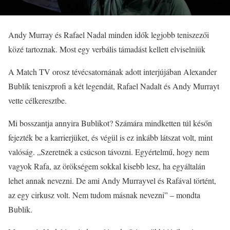
Andy Murray és Rafael Nadal minden idők legjobb teniszezői
közé tartoznak. Most egy verbális támadást kellett elviselniük
A Match TV orosz tévécsatornának adott interjújában Alexander
Bublik teniszprofi a két legendát, Rafael Nadalt és Andy Murrayt
vette célkeresztbe.
Mi bosszantja annyira Bublikot? Számára mindketten túl későn
fejezték be a karrierjüket, és végül is ez inkább látszat volt, mint
valóság. „Szeretnék a csúcson távozni. Egyértelmű, hogy nem
vagyok Rafa, az örökségem sokkal kisebb lesz, ha egyáltalán
lehet annak nevezni. De ami Andy Murrayvel és Rafával történt,
az egy cirkusz volt. Nem tudom másnak nevezni” – mondta
Bublik.