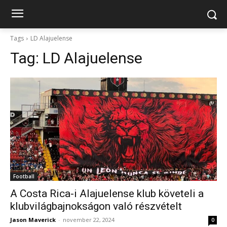
Tags
LD Alajuelense
Tag:
LD Alajuelense
Football
A Costa Rica-i Alajuelense klub követeli a
klubvilágbajnokságon való részvételt
Jason Maverick
-
november 22, 2024
0