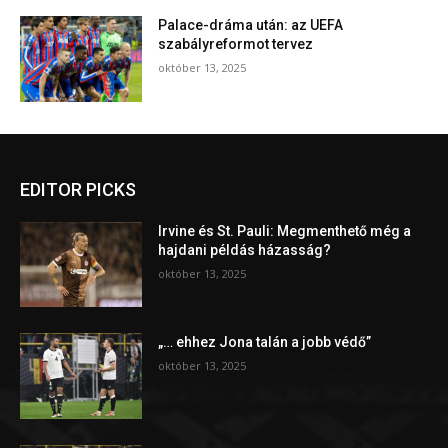
Palace-dráma után: az UEFA
szabályreformot tervez
október 13, 2025
EDITOR PICKS
Irvine és St. Pauli: Megmenthető még a
hajdani példás házasság?
október 13, 2025
„… ehhez Jona talán a jobb védő”
október 13, 2025