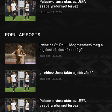
Palace-dráma után: az UEFA
szabályreformot tervez
október 13, 2025
POPULAR POSTS
Irvine és St. Pauli: Megmenthető még a
hajdani példás házasság?
október 13, 2025
„… ehhez Jona talán a jobb védő”
október 13, 2025
Palace-dráma után: az UEFA
szabályreformot tervez
október 13, 2025