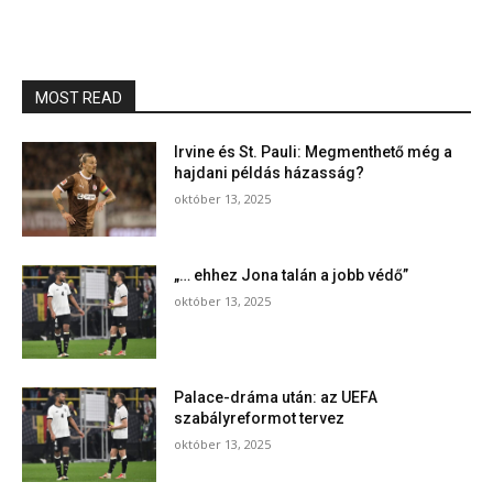
MOST READ
Irvine és St. Pauli: Megmenthető még a
hajdani példás házasság?
október 13, 2025
„… ehhez Jona talán a jobb védő”
október 13, 2025
Palace-dráma után: az UEFA
szabályreformot tervez
október 13, 2025