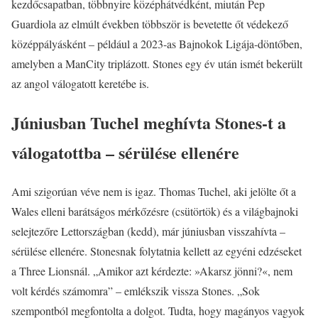
kezdőcsapatban, többnyire középhátvédként, miután Pep
Guardiola az elmúlt években többször is bevetette őt védekező
középpályásként – például a 2023-as Bajnokok Ligája-döntőben,
amelyben a ManCity triplázott. Stones egy év után ismét bekerült
az angol válogatott keretébe is.
Júniusban Tuchel meghívta Stones-t a
válogatottba – sérülése ellenére
Ami szigorúan véve nem is igaz. Thomas Tuchel, aki jelölte őt a
Wales elleni barátságos mérkőzésre (csütörtök) és a világbajnoki
selejtezőre Lettországban (kedd), már júniusban visszahívta –
sérülése ellenére. Stonesnak folytatnia kellett az egyéni edzéseket
a Three Lionsnál. „Amikor azt kérdezte: »Akarsz jönni?«, nem
volt kérdés számomra” – emlékszik vissza Stones. „Sok
szempontból megfontolta a dolgot. Tudta, hogy magányos vagyok