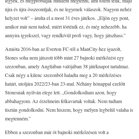
legyek, és megpróbáljak mindent megtenni, ami tőlem telik, majd
újra és újra összeomljak, és ne legyenek válaszok. Nagyon nehéz
helyzet volt” – árulta el a most 31 éves játékos. „Eljön egy pont,
amikor már nem tudod, miért történik ez, és még nehezebb, ha
annyira igyekszel, vagy rendkívül profi vagy, hogy játszhass.”
Amióta 2016-ban az Everton FC-től a ManCity-hez igazolt,
Stones soha nem játszott több mint 27 bajnoki mérkőzést egy
szezonban, amely Angliában valójában 38 játéknapot tartalmaz.
Csak négy a kilenc szezonból haladta meg a 20 mérkőzéses
határt, utoljára 2022/23-ban 23-mal. Néhány hónappal ezelőtt
Stonesnak nyilván elege lett. „Gondolkodtam azon, hogy
abbahagyom. Az érzelmeim felkavartak voltak. Nem tudtam
tisztán gondolkodni. Nem hiszem, hogy mélyen legbelül valaha is
megtenném.”
Ebben a szezonban már öt bajnoki mérkőzésen volt a