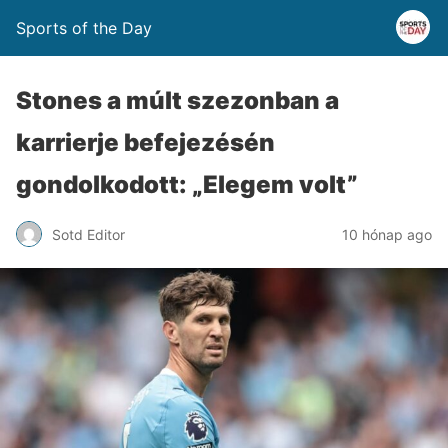
Sports of the Day
Stones a múlt szezonban a
karrierje befejezésén
gondolkodott: „Elegem volt”
Sotd Editor
10 hónap ago