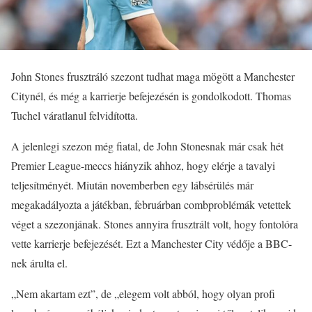
John Stones frusztráló szezont tudhat maga mögött a Manchester
Citynél, és még a karrierje befejezésén is gondolkodott. Thomas
Tuchel váratlanul felvidította.
A jelenlegi szezon még fiatal, de John Stonesnak már csak hét
Premier League-meccs hiányzik ahhoz, hogy elérje a tavalyi
teljesítményét. Miután novemberben egy lábsérülés már
megakadályozta a játékban, februárban combproblémák vetettek
véget a szezonjának. Stones annyira frusztrált volt, hogy fontolóra
vette karrierje befejezését. Ezt a Manchester City védője a BBC-
nek árulta el.
„Nem akartam ezt”, de „elegem volt abból, hogy olyan profi