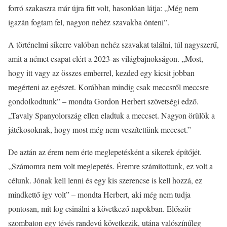
forró szakaszra már újra fitt volt, hasonlóan látja: „Még nem
igazán fogtam fel, nagyon nehéz szavakba önteni”.
A történelmi sikerre valóban nehéz szavakat találni, túl nagyszerű,
amit a német csapat elért a 2023-as világbajnokságon. „Most,
hogy itt vagy az összes emberrel, kezded egy kicsit jobban
megérteni az egészet. Korábban mindig csak meccsről meccsre
gondolkodtunk” – mondta Gordon Herbert szövetségi edző.
„Tavaly Spanyolország ellen eladtuk a meccset. Nagyon örülök a
játékosoknak, hogy most még nem veszítettünk meccset.”
De aztán az érem nem érte meglepetésként a sikerek építőjét.
„Számomra nem volt meglepetés. Éremre számítottunk, ez volt a
célunk. Jónak kell lenni és egy kis szerencse is kell hozzá, ez
mindkettő így volt” – mondta Herbert, aki még nem tudja
pontosan, mit fog csinálni a következő napokban. Először
szombaton egy tévés randevú következik, utána valószínűleg