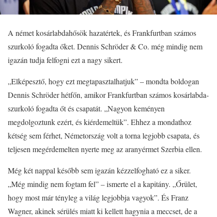
A német kosárlabdahősök hazatértek, és Frankfurtban számos
szurkoló fogadta őket. Dennis Schröder & Co. még mindig nem
igazán tudja felfogni ezt a nagy sikert.
„Elképesztő, hogy ezt megtapasztalhatjuk” – mondta boldogan
Dennis Schröder hétfőn, amikor Frankfurtban számos kosárlabda-
szurkoló fogadta őt és csapatát. „Nagyon keményen
megdolgoztunk ezért, és kiérdemeltük”. Ehhez a mondathoz
kétség sem férhet, Németország volt a torna legjobb csapata, és
teljesen megérdemelten nyerte meg az aranyérmet Szerbia ellen.
Még két nappal később sem igazán kézzelfogható ez a siker.
„Még mindig nem fogtam fel” – ismerte el a kapitány. „Őrület,
hogy most már tényleg a világ legjobbja vagyok”. És Franz
Wagner, akinek sérülés miatt ki kellett hagynia a meccset, de a