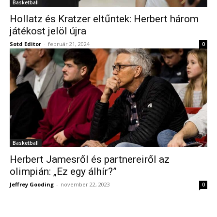
Basketball
Hollatz és Kratzer eltűntek: Herbert három
játékost jelöl újra
Sotd Editor
-
február 21, 2024
0
Basketball
Herbert Jamesről és partnereiről az
olimpián: „Ez egy álhír?”
Jeffrey Gooding
-
november 22, 2023
0