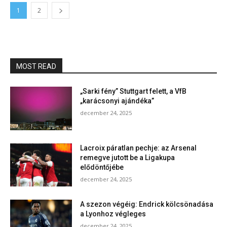
1
2
MOST READ
„Sarki fény” Stuttgart felett, a VfB
„karácsonyi ajándéka”
december 24, 2025
Lacroix páratlan pechje: az Arsenal
remegve jutott be a Ligakupa
elődöntőjébe
december 24, 2025
A szezon végéig: Endrick kölcsönadása
a Lyonhoz végleges
december 24, 2025