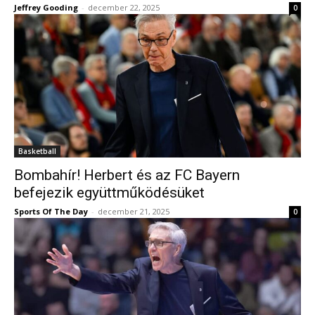
Jeffrey Gooding
-
december 22, 2025
0
Basketball
Bombahír! Herbert és az FC Bayern
befejezik együttműködésüket
Sports Of The Day
-
december 21, 2025
0