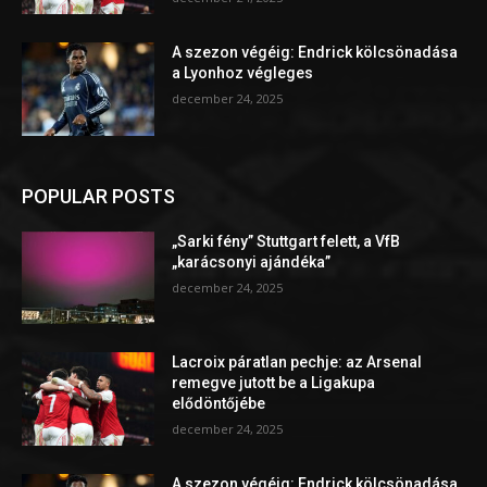
A szezon végéig: Endrick kölcsönadása
a Lyonhoz végleges
december 24, 2025
POPULAR POSTS
„Sarki fény” Stuttgart felett, a VfB
„karácsonyi ajándéka”
december 24, 2025
Lacroix páratlan pechje: az Arsenal
remegve jutott be a Ligakupa
elődöntőjébe
december 24, 2025
A szezon végéig: Endrick kölcsönadása