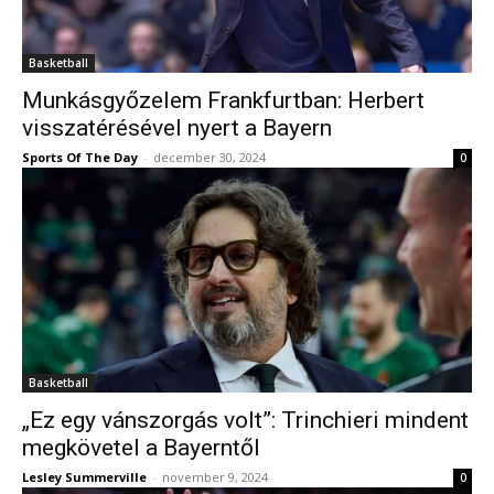
Basketball
Munkásgyőzelem Frankfurtban: Herbert
visszatérésével nyert a Bayern
Sports Of The Day
-
december 30, 2024
0
Basketball
„Ez egy vánszorgás volt”: Trinchieri mindent
megkövetel a Bayerntől
Lesley Summerville
-
november 9, 2024
0