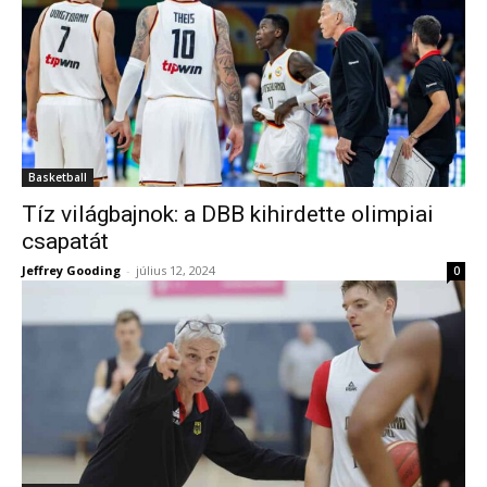
Basketball
Tíz világbajnok: a DBB kihirdette olimpiai
csapatát
Jeffrey Gooding
-
július 12, 2024
0