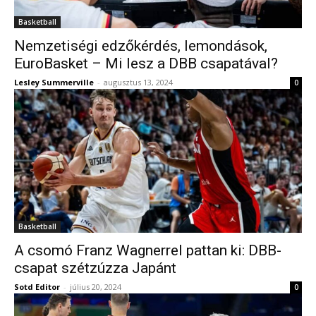
Basketball
Nemzetiségi edzőkérdés, lemondások,
EuroBasket – Mi lesz a DBB csapatával?
Lesley Summerville
-
augusztus 13, 2024
0
Basketball
A csomó Franz Wagnerrel pattan ki: DBB-
csapat szétzúzza Japánt
Sotd Editor
-
július 20, 2024
0