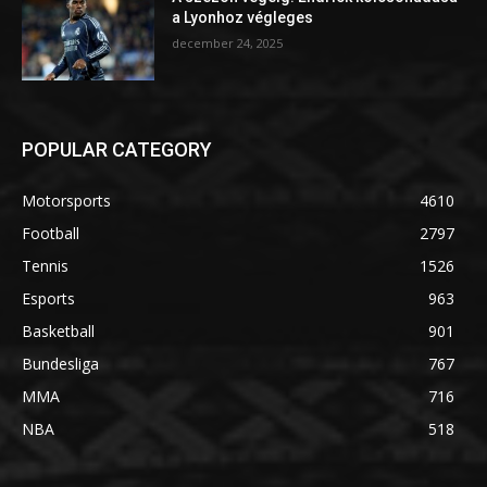
a Lyonhoz végleges
december 24, 2025
POPULAR CATEGORY
Motorsports
4610
Football
2797
Tennis
1526
Esports
963
Basketball
901
Bundesliga
767
MMA
716
NBA
518