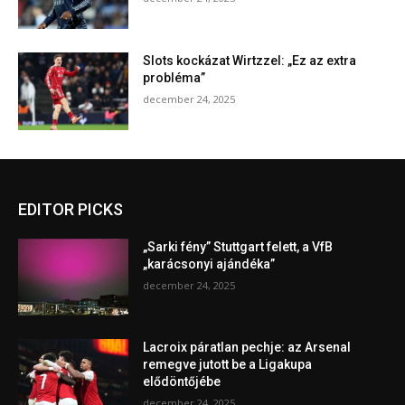
Slots kockázat Wirtzzel: „Ez az extra
probléma”
december 24, 2025
EDITOR PICKS
„Sarki fény” Stuttgart felett, a VfB
„karácsonyi ajándéka”
december 24, 2025
Lacroix páratlan pechje: az Arsenal
remegve jutott be a Ligakupa
elődöntőjébe
december 24, 2025