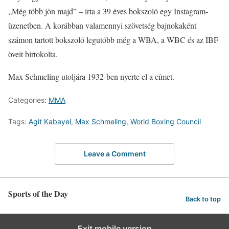
„Még több jön majd” – írta a 39 éves bokszoló egy Instagram-
üzenetben. A korábban valamennyi szövetség bajnokaként
számon tartott bokszoló legutóbb még a WBA, a WBC és az IBF
öveit birtokolta.
Max Schmeling utoljára 1932-ben nyerte el a címet.
Categories:
MMA
Tags:
Agit Kabayel
,
Max Schmeling
,
World Boxing Council
Leave a Comment
Sports of the Day
Back to top
Exit mobile version