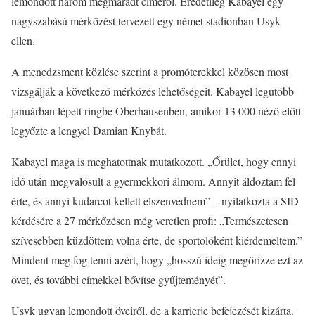
lemondott három megmaradt címéről. Eredetileg Kabayel egy
nagyszabású mérkőzést tervezett egy német stadionban Usyk
ellen.
A menedzsment közlése szerint a promóterekkel közösen most
vizsgálják a következő mérkőzés lehetőségeit. Kabayel legutóbb
januárban lépett ringbe Oberhausenben, amikor 13 000 néző előtt
legyőzte a lengyel Damian Knybát.
Kabayel maga is meghatottnak mutatkozott. „Őrület, hogy ennyi
idő után megvalósult a gyermekkori álmom. Annyit áldoztam fel
érte, és annyi kudarcot kellett elszenvednem” – nyilatkozta a SID
kérdésére a 27 mérkőzésen még veretlen profi: „Természetesen
szívesebben küzdöttem volna érte, de sportolóként kiérdemeltem.”
Mindent meg fog tenni azért, hogy „hosszú ideig megőrizze ezt az
övet, és további címekkel bővítse gyűjteményét”.
Usyk ugyan lemondott öveiről, de a karrierje befejezését kizárta.