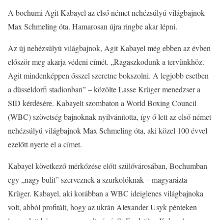
A bochumi Agit Kabayel az első német nehézsúlyú világbajnok
Max Schmeling óta. Hamarosan újra ringbe akar lépni.
Az új nehézsúlyú világbajnok, Agit Kabayel még ebben az évben
először meg akarja védeni címét. „Ragaszkodunk a tervünkhöz.
Agit mindenképpen ősszel szeretne bokszolni. A legjobb esetben
a düsseldorfi stadionban” – közölte Lasse Krüger menedzser a
SID kérdésére. Kabayelt szombaton a World Boxing Council
(WBC) szövetség bajnoknak nyilvánította, így ő lett az első német
nehézsúlyú világbajnok Max Schmeling óta, aki közel 100 évvel
ezelőtt nyerte el a címet.
Kabayel következő mérkőzése előtt szülővárosában, Bochumban
egy „nagy bulit” szerveznek a szurkolóknak – magyarázta
Krüger. Kabayel, aki korábban a WBC ideiglenes világbajnoka
volt, abból profitált, hogy az ukrán Alexander Usyk pénteken