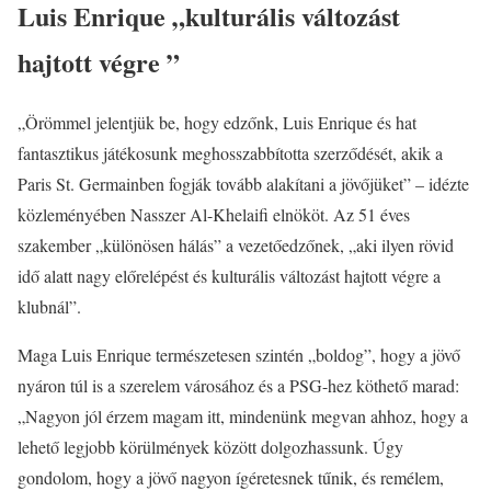
Luis Enrique „kulturális változást
hajtott végre ”
„Örömmel jelentjük be, hogy edzőnk, Luis Enrique és hat
fantasztikus játékosunk meghosszabbította szerződését, akik a
Paris St. Germainben fogják tovább alakítani a jövőjüket” – idézte
közleményében Nasszer Al-Khelaifi elnököt. Az 51 éves
szakember „különösen hálás” a vezetőedzőnek, „aki ilyen rövid
idő alatt nagy előrelépést és kulturális változást hajtott végre a
klubnál”.
Maga Luis Enrique természetesen szintén „boldog”, hogy a jövő
nyáron túl is a szerelem városához és a PSG-hez köthető marad:
„Nagyon jól érzem magam itt, mindenünk megvan ahhoz, hogy a
lehető legjobb körülmények között dolgozhassunk. Úgy
gondolom, hogy a jövő nagyon ígéretesnek tűnik, és remélem,