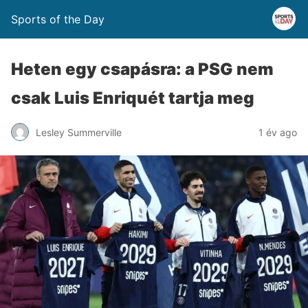
Sports of the Day
Heten egy csapásra: a PSG nem
csak Luis Enriquét tartja meg
Lesley Summerville
1 év ago