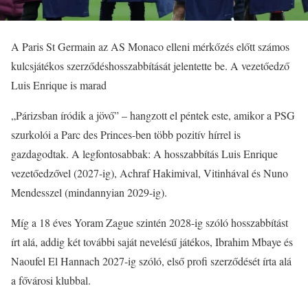
A Paris St Germain az AS Monaco elleni mérkőzés előtt számos
kulcsjátékos szerződéshosszabbítását jelentette be. A vezetőedző
Luis Enrique is marad
„Párizsban íródik a jövő” – hangzott el péntek este, amikor a PSG
szurkolói a Parc des Princes-ben több pozitív hírrel is
gazdagodtak. A legfontosabbak: A hosszabbítás Luis Enrique
vezetőedzővel (2027-ig), Achraf Hakimival, Vitinhával és Nuno
Mendesszel (mindannyian 2029-ig).
Míg a 18 éves Yoram Zague szintén 2028-ig szóló hosszabbítást
írt alá, addig két további saját nevelésű játékos, Ibrahim Mbaye és
Naoufel El Hannach 2027-ig szóló, első profi szerződését írta alá
a fővárosi klubbal.