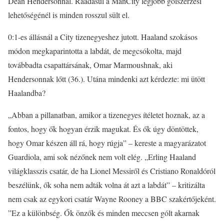
Dean Hendersonnal. Ráadásul a ManCity legjobb gólszerzési
lehetőségénél is minden rosszul sült el.
0:1-es állásnál a City tizenegyeshez jutott. Haaland szokásos
módon megkaparintotta a labdát, de megcsókolta, majd
továbbadta csapattársának, Omar Marmoushnak, aki
Hendersonnak lőtt (36.). Utána mindenki azt kérdezte: mi ütött
Haalandba?
„Abban a pillanatban, amikor a tizenegyes ítéletet hoznak, az a
fontos, hogy ők hogyan érzik magukat. És ők úgy döntöttek,
hogy Omar készen áll rá, hogy rúgja” – kereste a magyarázatot
Guardiola, ami sok nézőnek nem volt elég. „Erling Haaland
világklasszis csatár, de ha Lionel Messiről és Cristiano Ronaldóról
beszélünk, ők soha nem adták volna át azt a labdát” – kritizálta
nem csak az egykori csatár Wayne Rooney a BBC szakértőjeként.
”Ez a különbség. Ők önzők és minden meccsen gólt akarnak