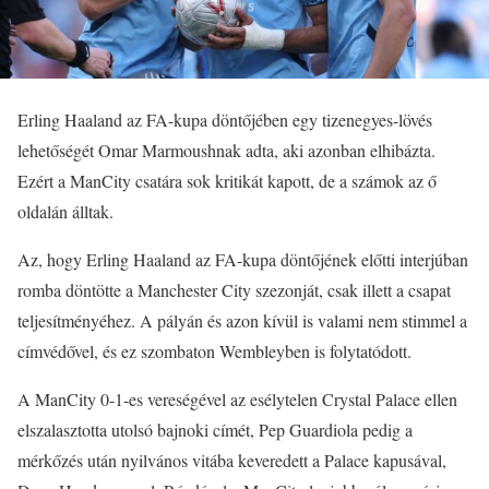
Erling Haaland az FA-kupa döntőjében egy tizenegyes-lövés
lehetőségét Omar Marmoushnak adta, aki azonban elhibázta.
Ezért a ManCity csatára sok kritikát kapott, de a számok az ő
oldalán álltak.
Az, hogy Erling Haaland az FA-kupa döntőjének előtti interjúban
romba döntötte a Manchester City szezonját, csak illett a csapat
teljesítményéhez. A pályán és azon kívül is valami nem stimmel a
címvédővel, és ez szombaton Wembleyben is folytatódott.
A ManCity 0-1-es vereségével az esélytelen Crystal Palace ellen
elszalasztotta utolsó bajnoki címét, Pep Guardiola pedig a
mérkőzés után nyilvános vitába keveredett a Palace kapusával,