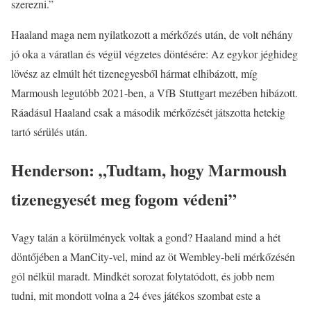
szerezni.”
Haaland maga nem nyilatkozott a mérkőzés után, de volt néhány
jó oka a váratlan és végül végzetes döntésére: Az egykor jéghideg
lövész az elmúlt hét tizenegyesből hármat elhibázott, míg
Marmoush legutóbb 2021-ben, a VfB Stuttgart mezében hibázott.
Ráadásul Haaland csak a második mérkőzését játszotta hetekig
tartó sérülés után.
Henderson: „Tudtam, hogy Marmoush
tizenegyesét meg fogom védeni”
Vagy talán a körülmények voltak a gond? Haaland mind a hét
döntőjében a ManCity-vel, mind az öt Wembley-beli mérkőzésén
gól nélkül maradt. Mindkét sorozat folytatódott, és jobb nem
tudni, mit mondott volna a 24 éves játékos szombat este a