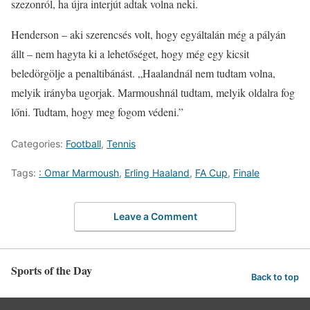
szezonról, ha újra interjút adtak volna neki.
Henderson – aki szerencsés volt, hogy egyáltalán még a pályán
állt – nem hagyta ki a lehetőséget, hogy még egy kicsit
beledörgölje a penaltibánást. „Haalandnál nem tudtam volna,
melyik irányba ugorjak. Marmoushnál tudtam, melyik oldalra fog
lőni. Tudtam, hogy meg fogom védeni.”
Categories:
Football
,
Tennis
Tags:
: Omar Marmoush
,
Erling Haaland
,
FA Cup
,
Finale
Leave a Comment
Sports of the Day
Back to top