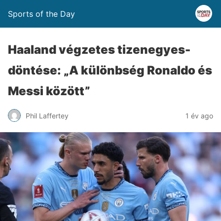
Sports of the Day
Haaland végzetes tizenegyes-
döntése: „A különbség Ronaldo és
Messi között”
Phil Laffertey
1 év ago