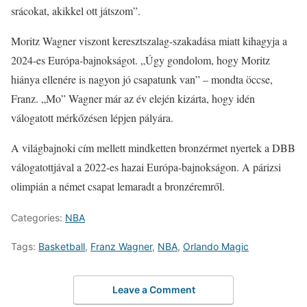
srácokat, akikkel ott játszom”.
Moritz Wagner viszont keresztszalag-szakadása miatt kihagyja a
2024-es Európa-bajnokságot. „Úgy gondolom, hogy Moritz
hiánya ellenére is nagyon jó csapatunk van” – mondta öccse,
Franz. „Mo” Wagner már az év elején kizárta, hogy idén
válogatott mérkőzésen lépjen pályára.
A világbajnoki cím mellett mindketten bronzérmet nyertek a DBB
válogatottjával a 2022-es hazai Európa-bajnokságon. A párizsi
olimpián a német csapat lemaradt a bronzéremről.
Categories:
NBA
Tags:
Basketball
,
Franz Wagner
,
NBA
,
Orlando Magic
Leave a Comment