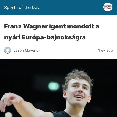
Sports of the Day
Franz Wagner igent mondott a
nyári Európa-bajnokságra
Jason Maverick
1 év ago