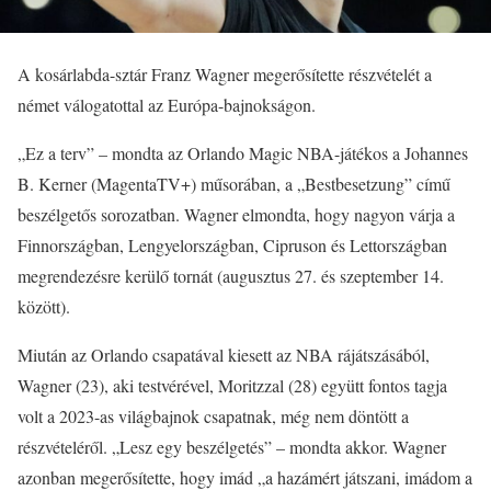
A kosárlabda-sztár Franz Wagner megerősítette részvételét a
német válogatottal az Európa-bajnokságon.
„Ez a terv” – mondta az Orlando Magic NBA-játékos a Johannes
B. Kerner (MagentaTV+) műsorában, a „Bestbesetzung” című
beszélgetős sorozatban. Wagner elmondta, hogy nagyon várja a
Finnországban, Lengyelországban, Cipruson és Lettországban
megrendezésre kerülő tornát (augusztus 27. és szeptember 14.
között).
Miután az Orlando csapatával kiesett az NBA rájátszásából,
Wagner (23), aki testvérével, Moritzzal (28) együtt fontos tagja
volt a 2023-as világbajnok csapatnak, még nem döntött a
részvételéről. „Lesz egy beszélgetés” – mondta akkor. Wagner
azonban megerősítette, hogy imád „a hazámért játszani, imádom a