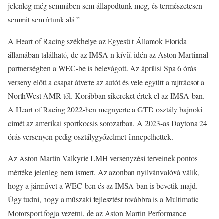
jelenleg még semmiben sem állapodtunk meg, és természetesen
semmit sem írtunk alá.”
A Heart of Racing székhelye az Egyesült Államok Florida
államában található, de az IMSA-n kívül idén az Aston Martinnal
partnerségben a WEC-be is belevágott. Az áprilisi Spa 6 órás
verseny előtt a csapat átvette az autót és vele együtt a rajtrácsot a
NorthWest AMR-től. Korábban sikereket értek el az IMSA-ban.
A Heart of Racing 2022-ben megnyerte a GTD osztály bajnoki
címét az amerikai sportkocsis sorozatban. A 2023-as Daytona 24
órás versenyen pedig osztálygyőzelmet ünnepelhettek.
Az Aston Martin Valkyrie LMH versenyzési terveinek pontos
mértéke jelenleg nem ismert. Az azonban nyilvánvalóvá válik,
hogy a járművet a WEC-ben és az IMSA-ban is bevetik majd.
Úgy tudni, hogy a műszaki fejlesztést továbbra is a Multimatic
Motorsport fogja vezetni, de az Aston Martin Performance