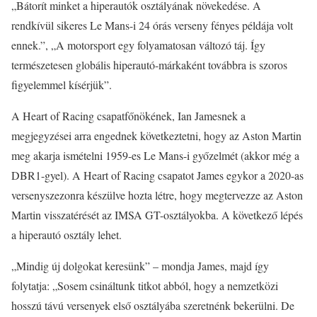
„Bátorít minket a hiperautók osztályának növekedése. A
rendkívül sikeres Le Mans-i 24 órás verseny fényes példája volt
ennek.”, „A motorsport egy folyamatosan változó táj. Így
természetesen globális hiperautó-márkaként továbbra is szoros
figyelemmel kísérjük”.
A Heart of Racing csapatfőnökének, Ian Jamesnek a
megjegyzései arra engednek következtetni, hogy az Aston Martin
meg akarja ismételni 1959-es Le Mans-i győzelmét (akkor még a
DBR1-gyel). A Heart of Racing csapatot James egykor a 2020-as
versenyszezonra készülve hozta létre, hogy megtervezze az Aston
Martin visszatérését az IMSA GT-osztályokba. A következő lépés
a hiperautó osztály lehet.
„Mindig új dolgokat keresünk” – mondja James, majd így
folytatja: „Sosem csináltunk titkot abból, hogy a nemzetközi
hosszú távú versenyek első osztályába szeretnénk bekerülni. De