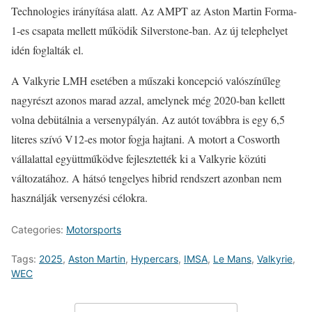
Technologies irányítása alatt. Az AMPT az Aston Martin Forma-
1-es csapata mellett működik Silverstone-ban. Az új telephelyet
idén foglalták el.
A Valkyrie LMH esetében a műszaki koncepció valószínűleg
nagyrészt azonos marad azzal, amelynek még 2020-ban kellett
volna debütálnia a versenypályán. Az autót továbbra is egy 6,5
literes szívó V12-es motor fogja hajtani. A motort a Cosworth
vállalattal együttműködve fejlesztették ki a Valkyrie közúti
változatához. A hátsó tengelyes hibrid rendszert azonban nem
használják versenyzési célokra.
Categories:
Motorsports
Tags:
2025
,
Aston Martin
,
Hypercars
,
IMSA
,
Le Mans
,
Valkyrie
,
WEC