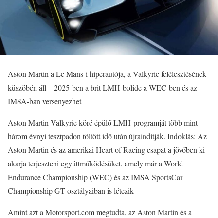
Aston Martin a Le Mans-i hiperautója, a Valkyrie felélesztésének
küszöbén áll – 2025-ben a brit LMH-bolide a WEC-ben és az
IMSA-ban versenyezhet
Aston Martin Valkyrie köré épülő LMH-programját több mint
három évnyi tesztpadon töltött idő után újraindítják. Indoklás: Az
Aston Martin és az amerikai Heart of Racing csapat a jövőben ki
akarja terjeszteni együttműködésüket, amely már a World
Endurance Championship (WEC) és az IMSA SportsCar
Championship GT osztályaiban is létezik
Amint azt a Motorsport.com megtudta, az Aston Martin és a