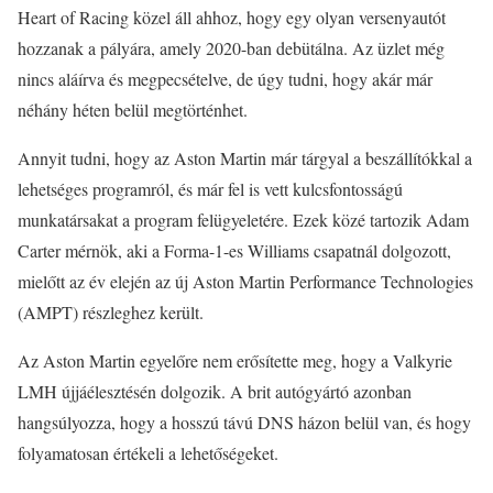
Heart of Racing közel áll ahhoz, hogy egy olyan versenyautót
hozzanak a pályára, amely 2020-ban debütálna. Az üzlet még
nincs aláírva és megpecsételve, de úgy tudni, hogy akár már
néhány héten belül megtörténhet.
Annyit tudni, hogy az Aston Martin már tárgyal a beszállítókkal a
lehetséges programról, és már fel is vett kulcsfontosságú
munkatársakat a program felügyeletére. Ezek közé tartozik Adam
Carter mérnök, aki a Forma-1-es Williams csapatnál dolgozott,
mielőtt az év elején az új Aston Martin Performance Technologies
(AMPT) részleghez került.
Az Aston Martin egyelőre nem erősítette meg, hogy a Valkyrie
LMH újjáélesztésén dolgozik. A brit autógyártó azonban
hangsúlyozza, hogy a hosszú távú DNS házon belül van, és hogy
folyamatosan értékeli a lehetőségeket.