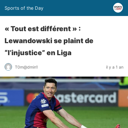
Sports of the Day
« Tout est différent » :
Lewandowski se plaint de
“l’injustice” en Liga
T0m@dmin1
il y a 1 an