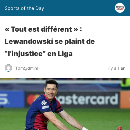
Sports of the Day
« Tout est différent » :
Lewandowski se plaint de
“l’injustice” en Liga
T0m@dmin1
il y a 1 an