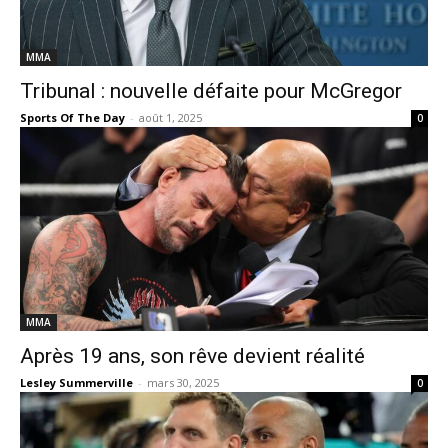
MMA
Tribunal : nouvelle défaite pour McGregor
Sports Of The Day
-
août 1, 2025
0
MMA
Après 19 ans, son rêve devient réalité
Lesley Summerville
-
mars 30, 2025
0