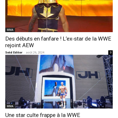
MMA
Des débuts en fanfare ! L’ex-star de la WWE
rejoint AEW
Sotd Editor
-
août 26, 2024
0
MMA
Une star culte frappe à la WWE