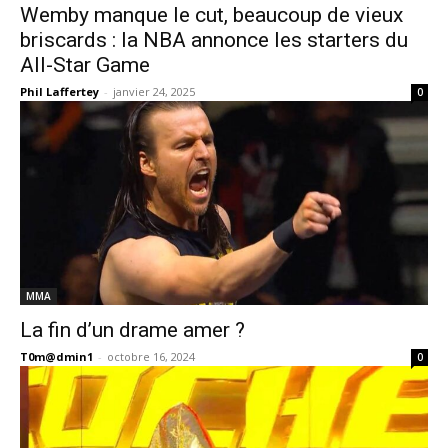
Wemby manque le cut, beaucoup de vieux
briscards : la NBA annonce les starters du
All-Star Game
Phil Laffertey
-
janvier 24, 2025
0
MMA
La fin d’un drame amer ?
T0m@dmin1
-
octobre 16, 2024
0