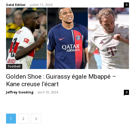
Sotd Editor
-
juillet 11, 2024
0
Football
Golden Shoe : Guirassy égale Mbappé –
Kane creuse l’écart
Jeffrey Gooding
-
avril 10, 2024
0
1
2