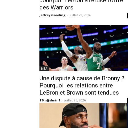
pourquoi LeBron a refusé l’offre
des Warriors
Jeffrey Gooding
-
juillet 29, 2026
NBA
Une dispute à cause de Bronny ?
Pourquoi les relations entre
LeBron et Brown sont tendues
T0m@dmin1
-
juillet 25, 2026