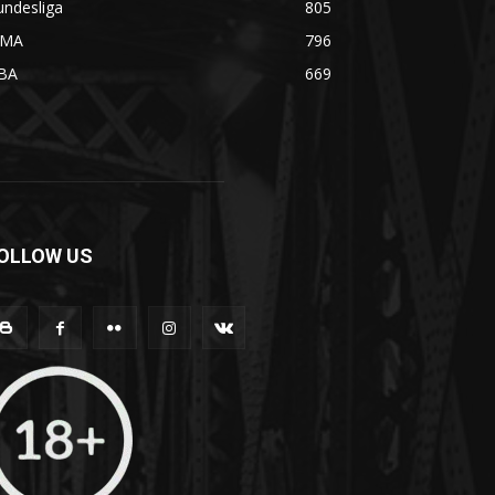
undesliga
805
MA
796
BA
669
OLLOW US