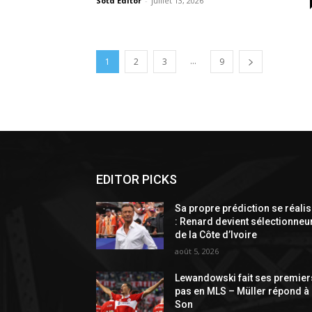
Sotd Editor
-
juillet 13, 2026
...
1
2
3
9
EDITOR PICKS
Sa propre prédiction se réali
: Renard devient sélectionneu
de la Côte d’Ivoire
août 5, 2026
Lewandowski fait ses premier
pas en MLS – Müller répond à
Son