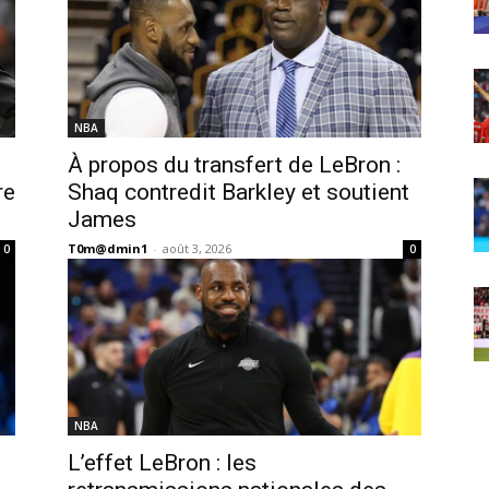
NBA
À propos du transfert de LeBron :
re
Shaq contredit Barkley et soutient
James
T0m@dmin1
-
août 3, 2026
0
0
NBA
L’effet LeBron : les