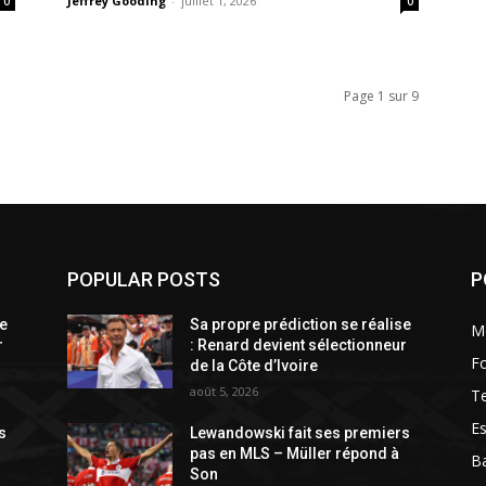
Jeffrey Gooding
-
juillet 1, 2026
0
0
Page 1 sur 9
POPULAR POSTS
P
se
Sa propre prédiction se réalise
M
r
: Renard devient sélectionneur
Fo
de la Côte d’Ivoire
août 5, 2026
T
Es
s
Lewandowski fait ses premiers
pas en MLS – Müller répond à
Ba
Son