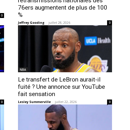
retransmissions nationales des
76ers augmentent de plus de 100
%
0
Jeffrey Gooding
-
juillet 28, 2026
0
NBA
Le transfert de LeBron aurait-il
fuité ? Une annonce sur YouTube
fait sensation
Lesley Summerville
-
juillet 22, 2026
0
0