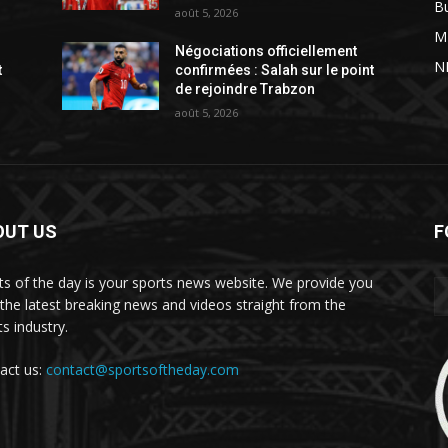
B
août 5, 2026
M
Négociations officiellement
N
t
confirmées : Salah sur le point
de rejoindre Trabzon
août 5, 2026
OUT US
F
ts of the day is your sports news website. We provide you
 the latest breaking news and videos straight from the
s industry.
act us:
contact@sportsoftheday.com