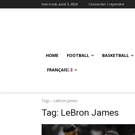
mercredi, août 5, 2026
Connecter / rejoindre
HOME
FOOTBALL
BASKETBALL
FRANÇAIS
Tags
LeBron James
Tag:
LeBron James