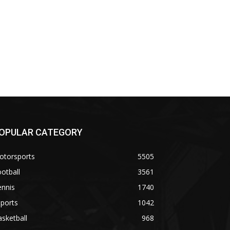
OPULAR CATEGORY
otorsports
5505
otball
3561
ennis
1740
ports
1042
sketball
968