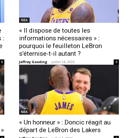
NBA
e
« Il dispose de toutes les
 :
informations nécessaires » :
e
pourquoi le feuilleton LeBron
s’éternise-t-il autant ?
Jeffrey Gooding
-
juillet 14, 2026
0
0
NBA
« Un honneur » : Doncic réagit au
 »
départ de LeBron des Lakers