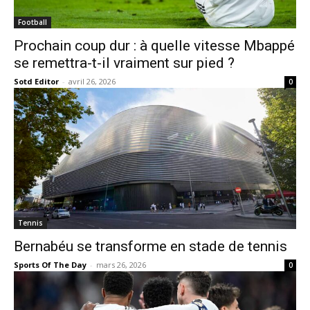
Football
Prochain coup dur : à quelle vitesse Mbappé
se remettra-t-il vraiment sur pied ?
Sotd Editor
-
avril 26, 2026
0
Tennis
Bernabéu se transforme en stade de tennis
Sports Of The Day
-
mars 26, 2026
0