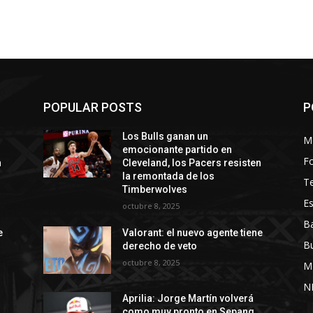
POPULAR POSTS
P
Los Bulls ganan un
M
emocionante partido en
Fo
n
Cleveland, los Pacers resisten
la remontada de los
T
Timberwolves
Es
octubre 8, 2025
Ba
e
Valorant: el nuevo agente tiene
B
derecho de veto
octubre 8, 2025
M
N
Aprilia: Jorge Martín volverá
como muy pronto en Sepang