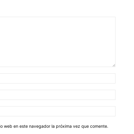
Nombre:
Correo
electróni
Sitio
web:
itio web en este navegador la próxima vez que comente.