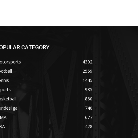
OPULAR CATEGORY
otorsports
4302
otball
2559
ennis
1445
ports
935
sketball
860
undesliga
740
MA
677
BA
478