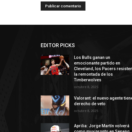
EDITOR PICKS
Los Bulls ganan un
emocionante partido en
Cleveland, los Pacers resiste
la remontada de los
Timberwolves
octubre 8, 2025
Valorant: el nuevo agente tien
derecho de veto
octubre 8, 2025
Aprilia: Jorge Martín volverá
como muy pronto en Sepang