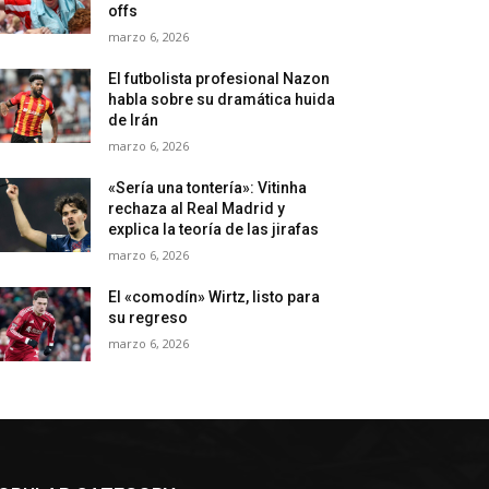
offs
marzo 6, 2026
El futbolista profesional Nazon
habla sobre su dramática huida
de Irán
marzo 6, 2026
«Sería una tontería»: Vitinha
rechaza al Real Madrid y
explica la teoría de las jirafas
marzo 6, 2026
El «comodín» Wirtz, listo para
su regreso
marzo 6, 2026