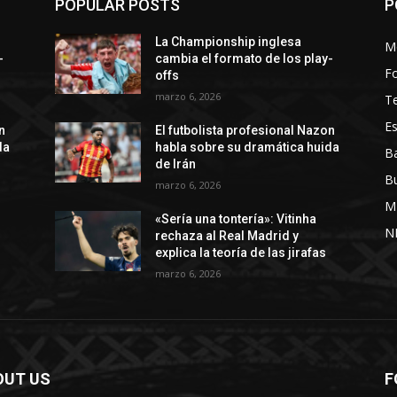
POPULAR POSTS
P
La Championship inglesa
M
-
cambia el formato de los play-
Fo
offs
marzo 6, 2026
T
Es
n
El futbolista profesional Nazon
da
habla sobre su dramática huida
Ba
de Irán
B
marzo 6, 2026
M
«Sería una tontería»: Vitinha
N
rechaza al Real Madrid y
explica la teoría de las jirafas
marzo 6, 2026
OUT US
F