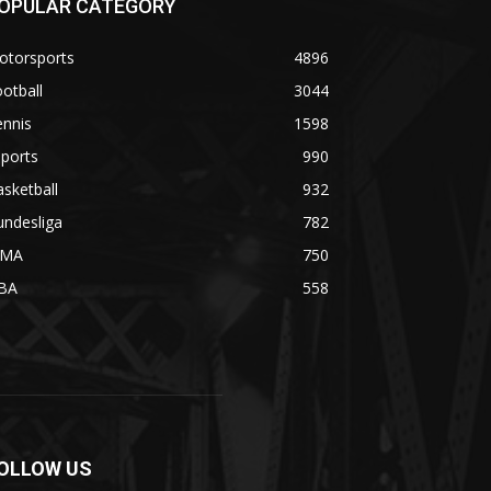
OPULAR CATEGORY
otorsports
4896
otball
3044
ennis
1598
ports
990
sketball
932
undesliga
782
MA
750
BA
558
OLLOW US