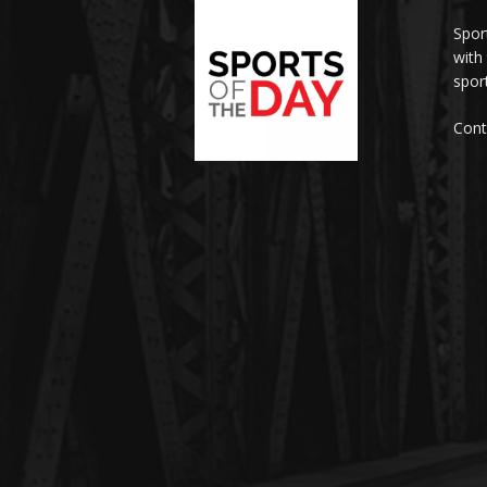
Spor
with
sport
Cont