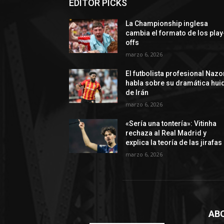
EDITOR PICKS
La Championship inglesa
cambia el formato de los play
offs
marzo 6, 2026
El futbolista profesional Nazo
habla sobre su dramática hui
de Irán
marzo 6, 2026
«Sería una tontería»: Vitinha
rechaza al Real Madrid y
explica la teoría de las jirafas
marzo 6, 2026
AB