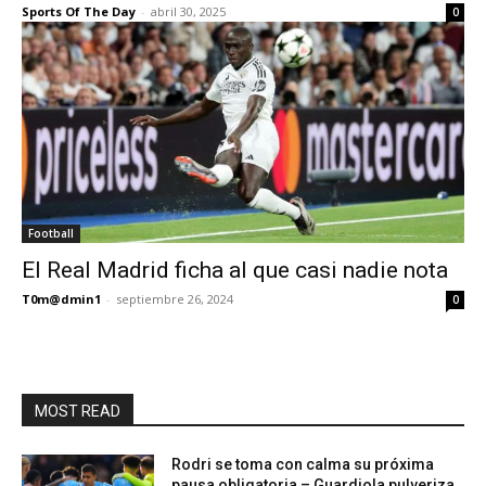
Sports Of The Day
-
abril 30, 2025
0
Football
El Real Madrid ficha al que casi nadie nota
T0m@dmin1
-
septiembre 26, 2024
0
MOST READ
Rodri se toma con calma su próxima
pausa obligatoria – Guardiola pulveriza