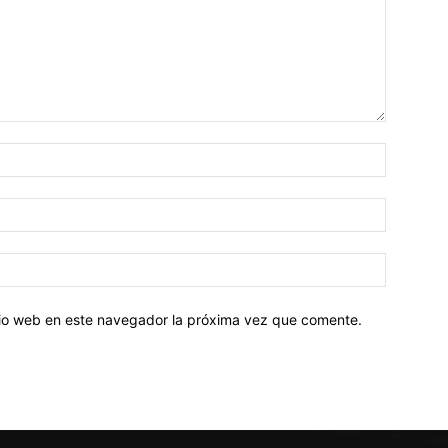
Nombre:
Correo
electróni
Sitio
web:
itio web en este navegador la próxima vez que comente.