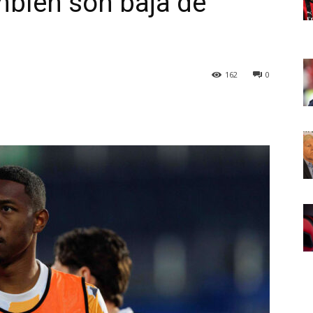
mbién son baja de
162
0