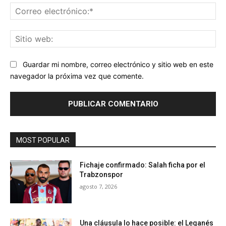
Co
ele
Sit
we
Guardar mi nombre, correo electrónico y sitio web en este
navegador la próxima vez que comente.
MOST POPULAR
Fichaje confirmado: Salah ficha por el
Trabzonspor
agosto 7, 2026
Una cláusula lo hace posible: el Leganés