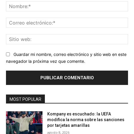
No
Co
ele
Sit
we
Guardar mi nombre, correo electrónico y sitio web en este
navegador la próxima vez que comente.
MOST POPULAR
Kompany es escuchado: la UEFA
modifica la norma sobre las sanciones
por tarjetas amarillas
agosto 8, 2026