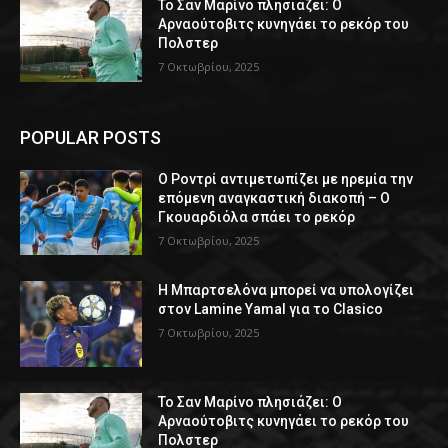
Το Σαν Μαρίνο πλησιάζει: Ο
Αρναούτοβιτς κυνηγάει το ρεκόρ του
Πολστερ
7 Οκτωβρίου, 2025
POPULAR POSTS
Ο Ροντρί αντιμετωπίζει με ηρεμία την
επόμενη αναγκαστική διακοπή – Ο
Γκουαρδιόλα σπάει το ρεκόρ
7 Οκτωβρίου, 2025
Η Μπαρτσελόνα μπορεί να υπολογίζει
στον Lamine Yamal για το Clasico
7 Οκτωβρίου, 2025
Το Σαν Μαρίνο πλησιάζει: Ο
Αρναούτοβιτς κυνηγάει το ρεκόρ του
Πολστερ