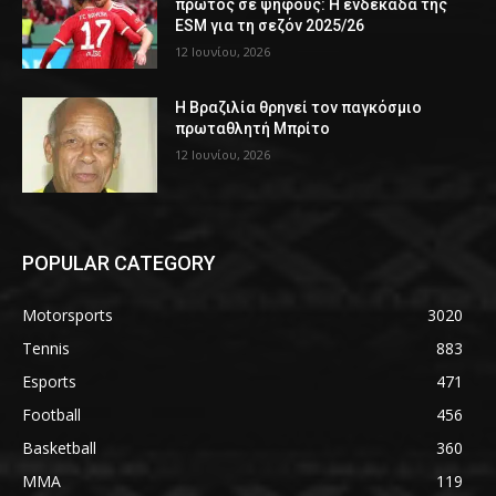
πρώτος σε ψήφους: Η ενδεκάδα της
ESM για τη σεζόν 2025/26
12 Ιουνίου, 2026
Η Βραζιλία θρηνεί τον παγκόσμιο
πρωταθλητή Μπρίτο
12 Ιουνίου, 2026
POPULAR CATEGORY
Motorsports
3020
Tennis
883
Esports
471
Football
456
Basketball
360
MMA
119