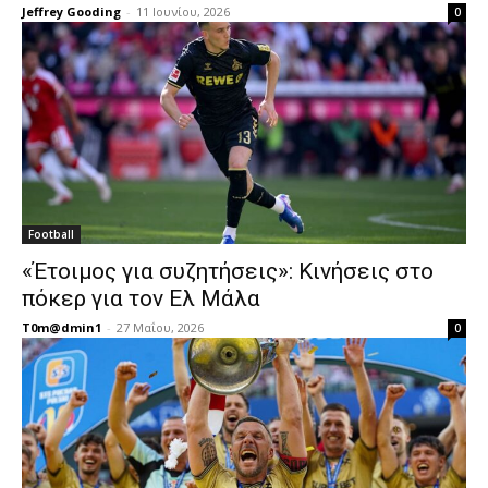
Jeffrey Gooding
-
11 Ιουνίου, 2026
0
Football
«Έτοιμος για συζητήσεις»: Κινήσεις στο
πόκερ για τον Ελ Μάλα
T0m@dmin1
-
27 Μαΐου, 2026
0