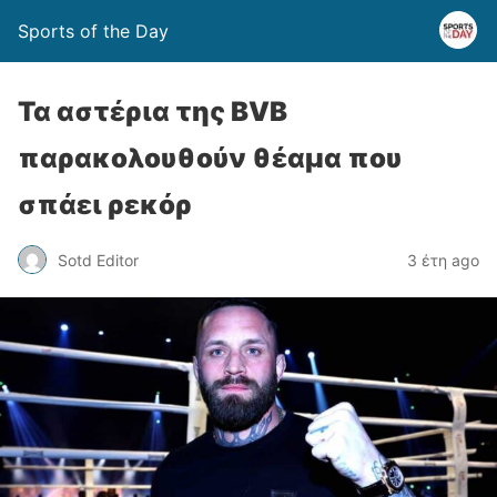
Sports of the Day
Τα αστέρια της BVB
παρακολουθούν θέαμα που
σπάει ρεκόρ
Sotd Editor
3 έτη ago