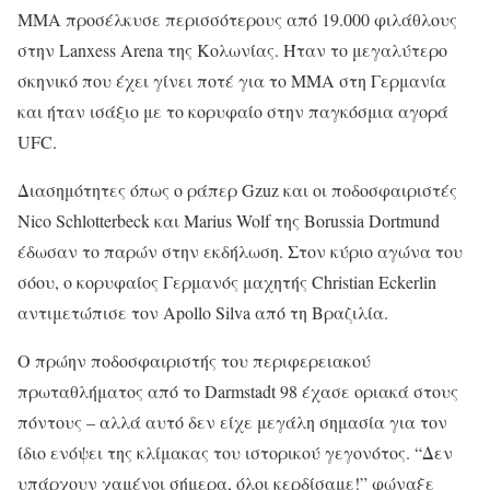
MMA προσέλκυσε περισσότερους από 19.000 φιλάθλους
στην Lanxess Arena της Κολωνίας. Ήταν το μεγαλύτερο
σκηνικό που έχει γίνει ποτέ για το ΜΜΑ στη Γερμανία
και ήταν ισάξιο με το κορυφαίο στην παγκόσμια αγορά
UFC.
Διασημότητες όπως ο ράπερ Gzuz και οι ποδοσφαιριστές
Nico Schlotterbeck και Marius Wolf της Borussia Dortmund
έδωσαν το παρών στην εκδήλωση. Στον κύριο αγώνα του
σόου, ο κορυφαίος Γερμανός μαχητής Christian Eckerlin
αντιμετώπισε τον Apollo Silva από τη Βραζιλία.
Ο πρώην ποδοσφαιριστής του περιφερειακού
πρωταθλήματος από το Darmstadt 98 έχασε οριακά στους
πόντους – αλλά αυτό δεν είχε μεγάλη σημασία για τον
ίδιο ενόψει της κλίμακας του ιστορικού γεγονότος. “Δεν
υπάρχουν χαμένοι σήμερα, όλοι κερδίσαμε!” φώναξε