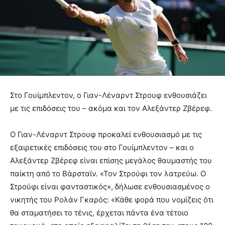
Στο Γουίμπλεντον, ο Γιαν-Λέναρντ Στρουφ ενθουσιάζει
με τις επιδόσεις του – ακόμα και τον Αλεξάντερ Ζβέρεφ.
Ο Γιαν-Λέναρντ Στρουφ προκαλεί ενθουσιασμό με τις
εξαιρετικές επιδόσεις του στο Γουίμπλεντον – και ο
Αλεξάντερ Ζβέρεφ είναι επίσης μεγάλος θαυμαστής του
παίκτη από το Βάρσταϊν. «Τον Στρούφι τον λατρεύω. Ο
Στρούφι είναι φανταστικός», δήλωσε ενθουσιασμένος ο
νικητής του Ρολάν Γκαρός: «Κάθε φορά που νομίζεις ότι
θα σταματήσει το τένις, έρχεται πάντα ένα τέτοιο