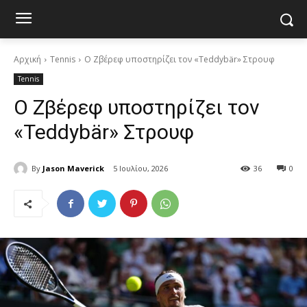
Αρχική
Tennis
Ο Ζβέρεφ υποστηρίζει τον «Teddybär» Στρουφ
Tennis
Ο Ζβέρεφ υποστηρίζει τον
«Teddybär» Στρουφ
By
Jason Maverick
5 Ιουλίου, 2026
36
0