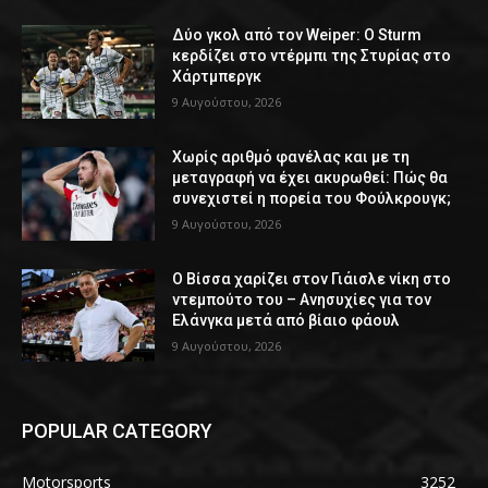
Δύο γκολ από τον Weiper: Ο Sturm
κερδίζει στο ντέρμπι της Στυρίας στο
Χάρτμπεργκ
9 Αυγούστου, 2026
Χωρίς αριθμό φανέλας και με τη
μεταγραφή να έχει ακυρωθεί: Πώς θα
συνεχιστεί η πορεία του Φούλκρουγκ;
9 Αυγούστου, 2026
Ο Βίσσα χαρίζει στον Γιάισλε νίκη στο
ντεμπούτο του – Ανησυχίες για τον
Ελάνγκα μετά από βίαιο φάουλ
9 Αυγούστου, 2026
POPULAR CATEGORY
Motorsports
3252