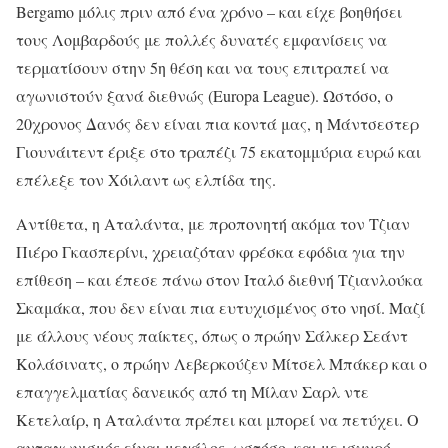
Bergamo μόλις πριν από ένα χρόνο – και είχε βοηθήσει
τους Λομβαρδούς με πολλές δυνατές εμφανίσεις να
τερματίσουν στην 5η θέση και να τους επιτραπεί να
αγωνιστούν ξανά διεθνώς (Europa League). Ωστόσο, ο
20χρονος Δανός δεν είναι πια κοντά μας, η Μάντσεστερ
Γιουνάιτεντ έριξε στο τραπέζι 75 εκατομμύρια ευρώ και
επέλεξε τον Χόιλαντ ως ελπίδα της.
Αντίθετα, η Αταλάντα, με προπονητή ακόμα τον Τζιαν
Πιέρο Γκασπερίνι, χρειαζόταν φρέσκα εφόδια για την
επίθεση – και έπεσε πάνω στον Ιταλό διεθνή Τζιανλούκα
Σκαμάκα, που δεν είναι πια ευτυχισμένος στο νησί. Μαζί
με άλλους νέους παίκτες, όπως ο πρώην Σάλκερ Σεάντ
Κολάσινατς, ο πρώην Λεβερκούζεν Μίτσελ Μπάκερ και ο
επαγγελματίας δανεικός από τη Μίλαν Σαρλ ντε
Κετελαίρ, η Αταλάντα πρέπει και μπορεί να πετύχει. Ο
ανταγωνισμός είναι μεγάλος, ωστόσο, και με ισχυρό