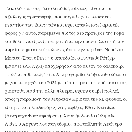
Το καλό για τους “τζιαλορόσι”, πάντως, είναι ότι ο
αξιόλογος προπονητής, που συχνά έχει εκφραστεί
εναντίον των διαιτητών και έχει αποκλειστεί αρκετές
φορές γι’ αυτό, παρέμεινε πιστός στο πρότζεκτ της Ρόμα
και θέλει να εξελίξει περαιτέρω την ομάδα. Σε αυτή την
πορεία, σημαντικοί πυλώνες όπως ο βετεράνος Νεμάνια
Μάτιτς (Σταντ Ρεν) ή ο σπουδαίος αμυντικός Ρότζερ
Ιμπάνεζ (Αλ Αχλί) αποχώρησαν από αυτόν το καλοκαίρι
– ενώ ο επιθετικός Τάμι Άμπραχαμ θα λείψει πιθανότατα
μέχρι τις αρχές του 2024 μετά τον τραυματισμό του στους
χιαστούς. Από την άλλη πλευρά, έχουν συμβεί πολλά,
όπως η παραμονή του Μπράιαν Κριστάντε και, φυσικά, οι
εξαιρετικά ελπιδοφόρες νέες αφίξεις Έβαν Ντίτσκα
(Άιντραχτ Φρανκφούρτης), Χουσέμ Αουάρ (Ολιμπίκ
Λιόν), ο Αργεντινός παγκόσμιος πρωταθλητής Λεάντρο
Παρέδες και ο Ρενάτο Σάντσες – οι τρεις τελευταίοι όλοι