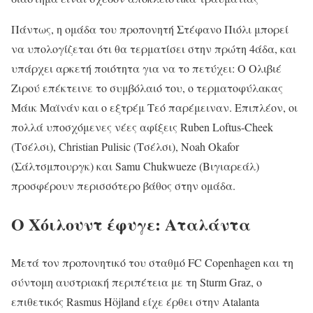
Πάντως, η ομάδα του προπονητή Στέφανο Πιόλι μπορεί
να υπολογίζεται ότι θα τερματίσει στην πρώτη 4άδα, και
υπάρχει αρκετή ποιότητα για να το πετύχει: Ο Ολιβιέ
Ζιρού επέκτεινε το συμβόλαιό του, ο τερματοφύλακας
Μάικ Μαϊνάν και ο εξτρέμ Τεό παρέμειναν. Επιπλέον, οι
πολλά υποσχόμενες νέες αφίξεις Ruben Loftus-Cheek
(Τσέλσι), Christian Pulisic (Τσέλσι), Noah Okafor
(Σάλτσμπουργκ) και Samu Chukwueze (Βιγιαρεάλ)
προσφέρουν περισσότερο βάθος στην ομάδα.
Ο Χόιλουντ έφυγε: Αταλάντα
Μετά τον προπονητικό του σταθμό FC Copenhagen και τη
σύντομη αυστριακή περιπέτεια με τη Sturm Graz, ο
επιθετικός Rasmus Höjland είχε έρθει στην Atalanta