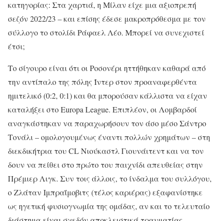
κατηγορίας: Στα χαρτιά, η Μίλαν είχε μια αξιοπρεπή
σεζόν 2022/23 – και επίσης έδεσε μακροπρόθεσμα με τον
σύλλογο το στολίδι Ράφαελ Λέο. Μπορεί να συνεχιστεί
έτσι;
Το σίγουρο είναι ότι οι Ροσονέρι ηττήθηκαν καθαρά από
την αντίπαλο της πόλης Ίντερ στον προαναφερθέντα
ημιτελικό (0:2, 0:1) και θα μπορούσαν κάλλιστα να είχαν
καταλήξει στο Europa League. Επιπλέον, οι Λομβαρδοί
αναγκάστηκαν να παραχωρήσουν τον άσο μέσο Σάντρο
Τονάλι – ομολογουμένως έναντι πολλών χρημάτων – στη
διεκδικήτρια του CL Νιούκαστλ Γιουνάιτεντ και να τον
δουν να πείθει στο πρώτο του παιχνίδι απευθείας στην
Πρέμιερ Λιγκ. Συν τοις άλλοις, το ίνδαλμα του συλλόγου,
ο Ζλάταν Ιμπραΐμοβιτς (τέλος καριέρας) εξαφανίστηκε
ως ηγετική φυσιογνωμία της ομάδας, αν και το τελευταίο
διάστημα είναι σχεδόν αποκλειστικά τραυματίας