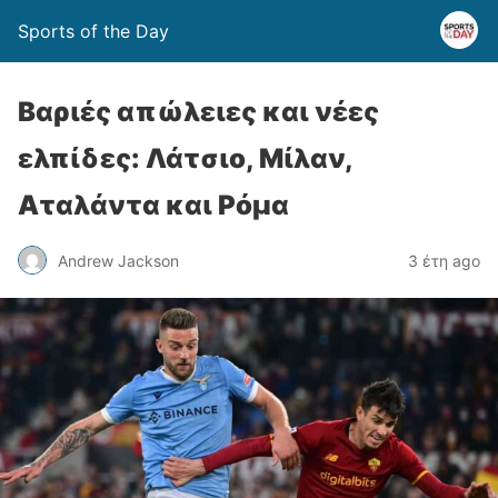
Sports of the Day
Βαριές απώλειες και νέες
ελπίδες: Λάτσιο, Μίλαν,
Αταλάντα και Ρόμα
Andrew Jackson
3 έτη ago