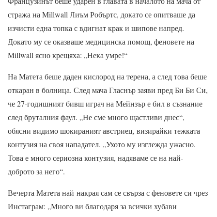
Французинът беше ударен в главата в началото на мача от
стража на Millwall Лиъм Робъртс, докато се опитваше да
изчисти една топка с вдигнат крак и шипове напред.
Докато му се оказваше медицинска помощ, феновете на
Millwall ясно крещяха: „Нека умре!“
На Матета беше даден кислород на терена, а след това беше
откаран в болница. След мача Гласнър заяви пред Би Би Си,
че 27-годишният бивш играч на Мейнзър е бил в съзнание
след бруталния фаул. „Не сме много щастливи днес“,
обясни видимо шокираният австриец, визирайки тежката
контузия на своя нападател. „Ухото му изглежда ужасно.
Това е много сериозна контузия, надяваме се на най-
доброто за него“.
Вечерта Матета най-накрая сам се свърза с феновете си чрез
Инстаграм: „Много ви благодаря за всички хубави