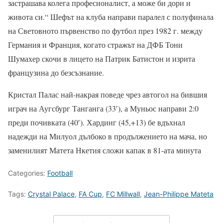
застрашава колега професионалист, а може би дори и
живота си.“ Шефът на клуба направи паралел с полуфинала
на Световното първенство по футбол през 1982 г. между
Германия и Франция, когато стражът на ДФБ Тони
Шумахер скочи в лицето на Патрик Батистон и изрита
французина до безсъзнание.
Кристал Палас най-накрая поведе чрез автогол на бившия
играч на Аугсбург Танганга (33′), а Муньос направи 2:0
преди почивката (40′). Хардинг (45,+13) бе вдъхнал
надежди на Милуол дълбоко в продължението на мача, но
заменилият Матета Нкетия сложи капак в 81-ата минута
Categories:
Football
Tags:
Crystal Palace
,
FA Cup
,
FC Millwall
,
Jean-Philippe Mateta