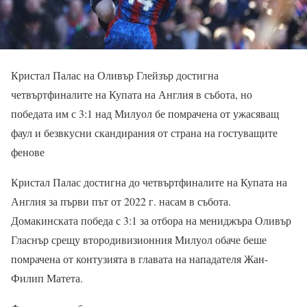
Кристал Палас на Оливър Глейзър достигна
четвъртфиналите на Купата на Англия в събота, но
победата им с 3:1 над Милуол бе помрачена от ужасяващ
фаул и безвкусни скандирания от страна на гостуващите
фенове
Кристал Палас достигна до четвъртфиналите на Купата на
Англия за първи път от 2022 г. насам в събота.
Домакинската победа с 3:1 за отбора на мениджъра Оливър
Гласнър срещу втородивизионния Милуол обаче беше
помрачена от контузията в главата на нападателя Жан-
Филип Матета.