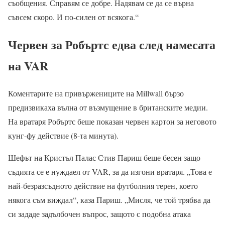
съобщения. Справям се добре. Надявам се да се върна
съвсем скоро. И по-силен от всякога.“
Червен за Робъртс едва след намесата
на VAR
Коментарите на привържениците на Millwall бързо
предизвикаха вълна от възмущение в британските медии.
На вратаря Робъртс беше показан червен картон за неговото
кунг-фу действие (8-та минута).
Шефът на Кристъл Палас Стив Париш беше бесен защо
съдията се е нуждаел от VAR, за да изгони вратаря. „Това е
най-безразсъдното действие на футболния терен, което
някога съм виждал“, каза Париш. „Мисля, че той трябва да
си зададе задълбочен въпрос, защото с подобна атака