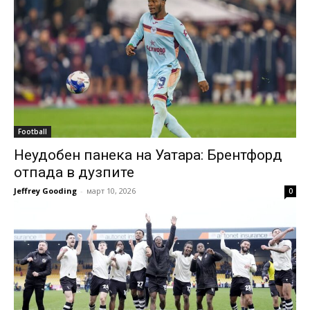
Football
Неудобен панека на Уатара: Брентфорд
отпада в дузпите
Jeffrey Gooding
-
март 10, 2026
0