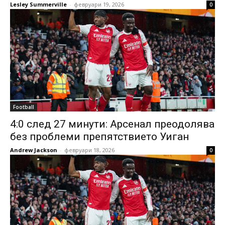
Lesley Summerville
-
февруари 19, 2026
0
Football
4:0 след 27 минути: Арсенал преодолява
без проблеми препятствието Уиган
Andrew Jackson
-
февруари 18, 2026
0