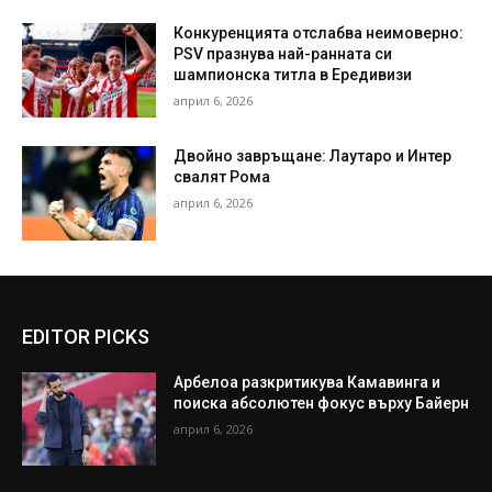
Конкуренцията отслабва неимоверно:
PSV празнува най-ранната си
шампионска титла в Ередивизи
април 6, 2026
Двойно завръщане: Лаутаро и Интер
свалят Рома
април 6, 2026
EDITOR PICKS
Арбелоа разкритикува Камавинга и
поиска абсолютен фокус върху Байерн
април 6, 2026