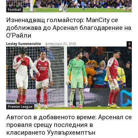
Football
Изненадващ голмайстор: ManCity се
доближава до Арсенал благодарение на
О’Райли
Lesley Summerville
-
февруари 22, 2026
0
Premier League
Автогол в добавеното време: Арсенал се
проваля срещу последния в
класирането Уулвърхемптън