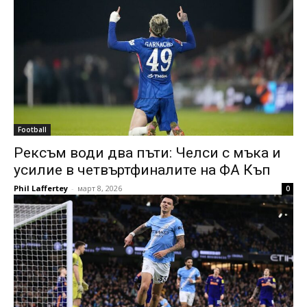
Football
Рексъм води два пъти: Челси с мъка и
усилие в четвъртфиналите на ФА Къп
Phil Laffertey
-
март 8, 2026
0