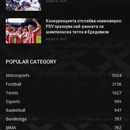
април 6, 2026
Конкуренцията отслабва неимоверно:
PSV празнува най-ранната си
шампионска титла в Ередивизи
април 6, 2026
POPULAR CATEGORY
Motorsports
5024
Football
3156
Tennis
1627
Esports
999
Basketball
947
Bundesliga
797
MMA
762