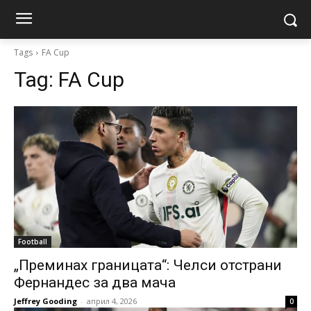
Tags
FA Cup
Tag:
FA Cup
Football
„Преминах границата“: Челси отстрани
Фернандес за два мача
Jeffrey Gooding
-
април 4, 2026
0