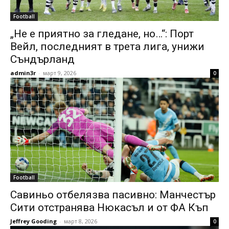
Football
„Не е приятно за гледане, но…“: Порт
Вейл, последният в трета лига, унижи
Съндърланд
admin3r
-
март 9, 2026
0
Football
Савиньо отбелязва пасивно: Манчестър
Сити отстранява Нюкасъл и от ФА Къп
Jeffrey Gooding
-
март 8, 2026
0