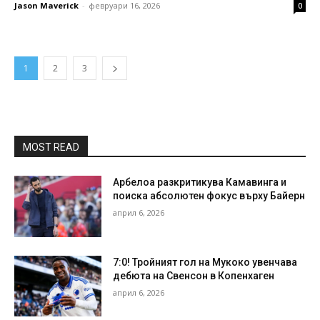
Jason Maverick
-
февруари 16, 2026
0
1
2
3
MOST READ
Арбелоа разкритикува Камавинга и
поиска абсолютен фокус върху Байерн
април 6, 2026
7:0! Тройният гол на Мукоко увенчава
дебюта на Свенсон в Копенхаген
април 6, 2026