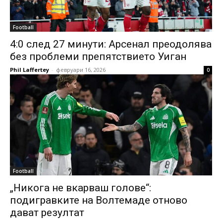
Football
4:0 след 27 минути: Арсенал преодолява
без проблеми препятствието Уиган
Phil Laffertey
-
февруари 16, 2026
0
Football
„Никога не вкарваш голове“:
подигравките на Волтемаде отново
дават резултат