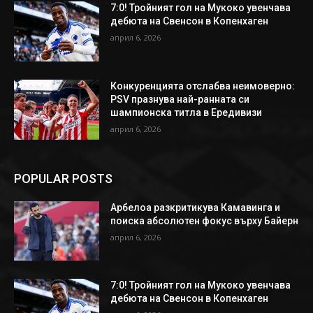
7:0! Тройният гол на Мукоко увенчава
дебюта на Свенсон в Копенхаген
април 6, 2026
Конкуренцията отслабва неимоверно:
PSV празнува най-ранната си
шампионска титла в Ередивизи
април 6, 2026
POPULAR POSTS
Арбелоа разкритикува Камавинга и
поиска абсолютен фокус върху Байерн
април 6, 2026
7:0! Тройният гол на Мукоко увенчава
дебюта на Свенсон в Копенхаген