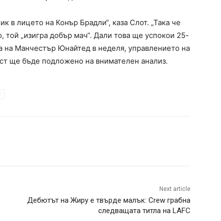
к в лицето на Конър Брадли“, каза Слот. „Така че
, той „изигра добър мач“. Дали това ще успокои 25-
а на Манчестър Юнайтед в неделя, управлението на
ост ще бъде подложено на внимателен анализ.
l
Next article
Дебютът на Жиру е твърде малък: Crew грабна
следващата титла на LAFC