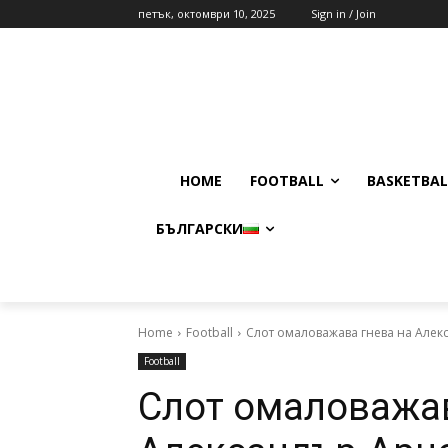
петък, октомври 10, 2025
Sign in / Join
HOME
FOOTBALL
BASKETBAL
БЪЛГАРСКИ
Home
Football
Слот омаловажава гнева на Але
Football
Слот омаловажав