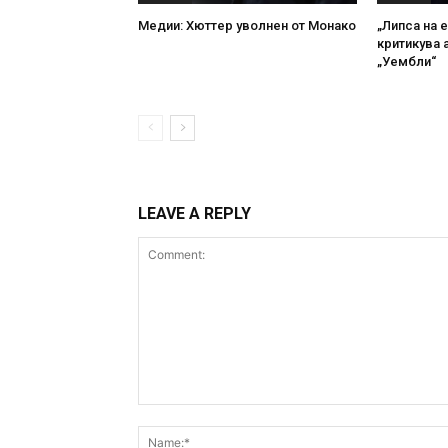
Медии: Хюттер уволнен от Монако
„Липса на е
критикува 
„Уембли“
LEAVE A REPLY
Comment: