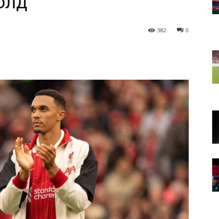
олд
382
0