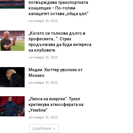
потвърждава транспортната
концепция – По-голям
капацитет остава „обща цел“
октомври 10, 2025
„Когато си толкова дълго в
професията…“: Стрих
продължава да буди интереса
на клубовете
октомври 10, 2025
Медии: Хюттер уволнен от
Монако
октомври 10, 2025
„Липса на енергия“: Тухел
критикува атмосферата на
„Уембли“
октомври 10, 2025
Load more