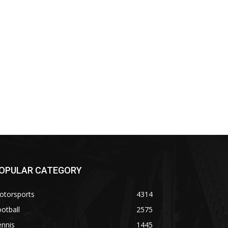
OPULAR CATEGORY
otorsports
4314
otball
2575
ennis
1445