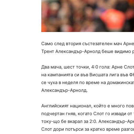
Само след втория състезателен мач Арне
Трент Александър-Арнолд беше видимо р
Два мача, шест точки, 4:0 гола: Арне Сло
на кампанията си във Висшата лига във 
се чуха в неделя по време на домакинск
Александър-Арнолд.
Английският национал, който е много пове
подчертан гняв, когато Слот го извади о
току-що бе вкарал за 2:0. Александър-Ар
Слот дори потърси за кратко време разгов