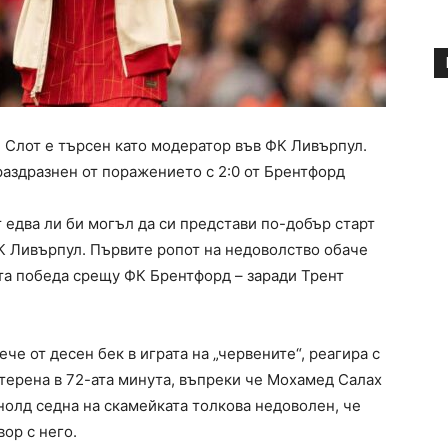
 Слот е търсен като модератор във ФК Ливърпул.
аздразнен от поражението с 2:0 от Брентфорд
т едва ли би могъл да си представи по-добър старт
ФК Ливърпул. Първите ропот на недоволство обаче
ата победа срещу ФК Брентфорд – заради Трент
че от десен бек в играта на „червените“, реагира с
т терена в 72-ата минута, въпреки че Мохамед Салах
нолд седна на скамейката толкова недоволен, че
ор с него.