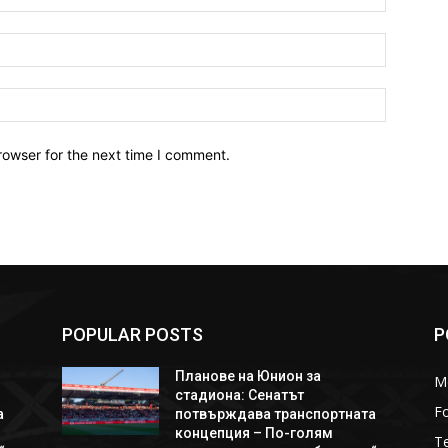
Email:*
Website:
rowser for the next time I comment.
POPULAR POSTS
P
Планове на Юнион за
M
стадиона: Сенатът
Fo
а
потвърждава транспортната
концепция – По-голям
T