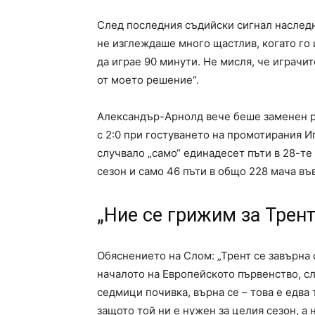
След последния съдийски сигнал наследн
не изглеждаше много щастлив, когато го и
да играе 90 минути. Не мисля, че играчит
от моето решение“.
Александър-Арнолд вече беше заменен ра
с 2:0 при гостуването на промотирания И
случвало „само“ единадесет пъти в 28-те
сезон и само 46 пъти в общо 228 мача въ
„Ние се грижим за Трент
Обяснението на Слом: „Трент се завърна 
началото на Европейското първенство, с
седмици почивка, върна се – това е едва 
защото той ни е нужен за целия сезон, а 