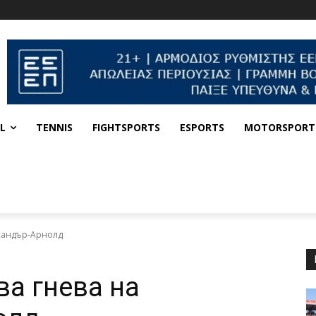
L
TENNIS
FIGHTSPORTS
ESPORTS
MOTORSPORT
ксандър-Арнолд
а гнева на