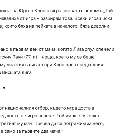
икът на Юрген Клоп отигра сцената с апломб. „Той
звадиха от игра – разбирам това. Всеки играч иска
е, които бяха на пейката в началото, бяха доволни
но в първия ден от мача, когато Ливърпул спечели
псуич Таун (77-и) – нещо, което му се беше
 му участия в лигата при Клоп през предходния
в Висшата лига.
 “
от националния отбор, където игра доста в
лед което не игра повече. Той имаше няколко
третият му мач. Трябва да се погрижим за него,
не само за първите два мача.“