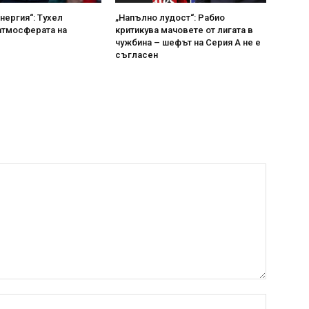
нергия“: Тухел
„Напълно лудост“: Рабио
атмосферата на
критикува мачовете от лигата в
чужбина – шефът на Серия А не е
съгласен
Name:*