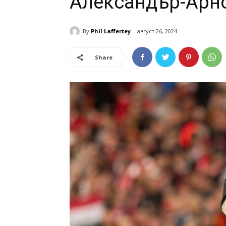
Александър-Арн
By
Phil Laffertey
август 26, 2024
Share