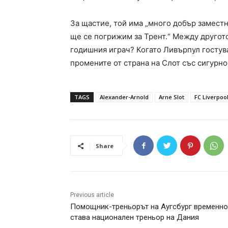
За щастие, той има „много добър заместни
ще се погрижим за Трент.“ Между другото
годишния играч? Когато Ливърпул гостув
промените от страна на Слот със сигурн
TAGS
Alexander-Arnold
Arne Slot
FC Liverpoo
Share
Previous article
Помощник-треньорът на Аугсбург временно
става национален треньор на Дания