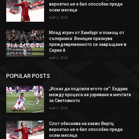
вероятно не е бил способен преди
осем месеца
май 2, 2026
Млад играч от Хамбург и помощ от
съперника: Венеция празнува
преждевременното си завръщане в
Серия А
май 2, 2026
POPULAR POSTS
„Исках да подсиля егото си“: Ендрик
между процеса на узряване и мечтата
за Световното
май 2, 2026
Слот обяснява на какво Виртц
вероятно не е бил способен преди
осем месеца