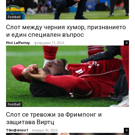
Football
Слот между черния хумор, признанието
и един специален въпрос
Phil Laffertey
-
февруари 11, 2026
0
Football
Слот се тревожи за Фримпонг и
защитава Виртц
T0m@dmin1
-
януари 30, 2026
0