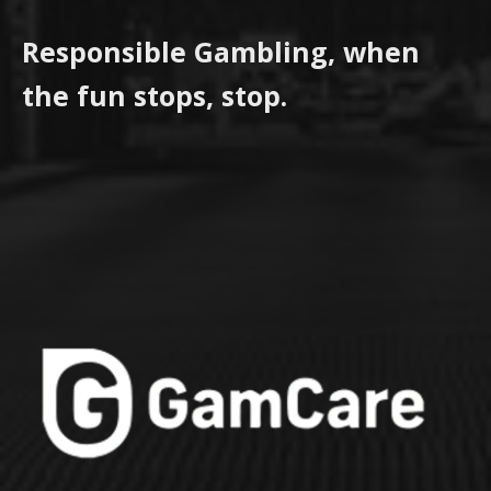
Responsible Gambling, when
the fun stops, stop.