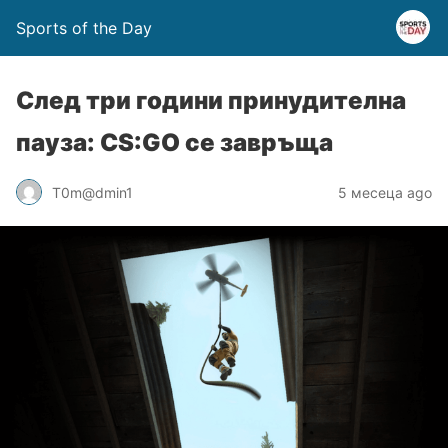
Sports of the Day
След три години принудителна
пауза: CS:GO се завръща
T0m@dmin1
5 месеца ago