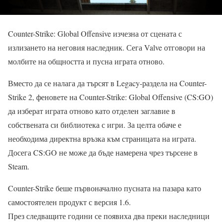
Counter-Strike: Global Offensive изчезна от сцената с
излизането на неговия наследник. Сега Valve отговори на
молбите на общността и пусна играта отново.
Вместо да се налага да търсят в Legacy-раздела на Counter-
Strike 2, феновете на Counter-Strike: Global Offensive (CS:GO)
да изберат играта отново като отделен заглавие в
собствената си библиотека с игри. За целта обаче е
необходима директна връзка към страницата на играта.
Досега CS:GO не може да бъде намерена чрез търсене в
Steam.
Counter-Strike беше първоначално пусната на пазара като
самостоятелен продукт с версия 1.6.
През следващите години се появиха два преки наследници