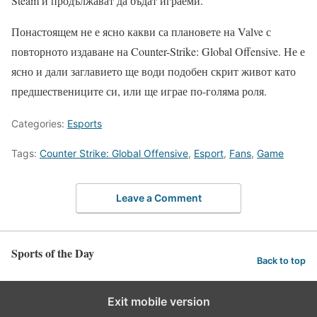
Steam и продължават да бъдат играеми.
Понастоящем не е ясно какви са плановете на Valve с
повторното издаване на Counter-Strike: Global Offensive. Не е
ясно и дали заглавието ще води подобен скрит живот като
предшествениците си, или ще играе по-голяма роля.
Categories:
Esports
Tags:
Counter Strike: Global Offensive
,
Esport
,
Fans
,
Game
Leave a Comment
Sports of the Day
Back to top
Exit mobile version