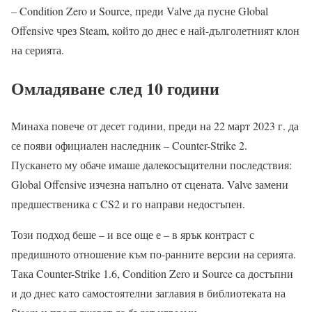
– Condition Zero и Source, преди Valve да пусне Global
Offensive чрез Steam, който до днес е най-дълголетният клон
на серията.
Омладяване след 10 години
Минаха повече от десет години, преди на 22 март 2023 г. да
се появи официален наследник – Counter-Strike 2.
Пускането му обаче имаше далекосъщителни последствия:
Global Offensive изчезна напълно от сцената. Valve замени
предшественика с CS2 и го направи недостъпен.
Този подход беше – и все още е – в ярък контраст с
предишното отношение към по-ранните версии на серията.
Така Counter-Strike 1.6, Condition Zero и Source са достъпни
и до днес като самостоятелни заглавия в библиотеката на