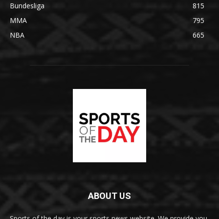
Bundesliga
815
MMA
795
NBA
665
ABOUT US
Sports of the day is your sports news website. We provide you