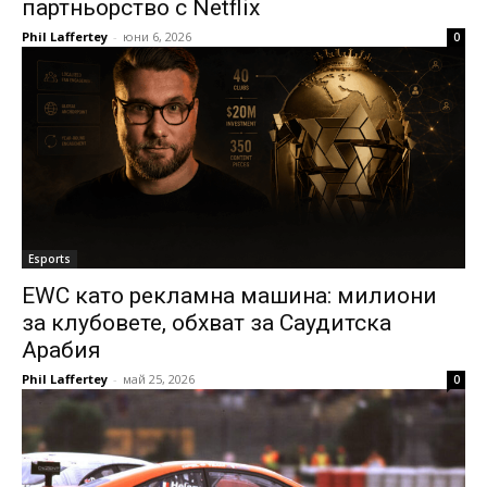
партньорство с Netflix
Phil Laffertey
-
юни 6, 2026
0
Esports
EWC като рекламна машина: милиони
за клубовете, обхват за Саудитска
Арабия
Phil Laffertey
-
май 25, 2026
0