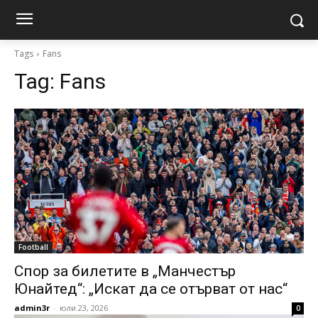
Tags
Fans
Tag:
Fans
Football
Спор за билетите в „Манчестър
Юнайтед“: „Искат да се отърват от нас“
admin3r
-
юли 23, 2026
0