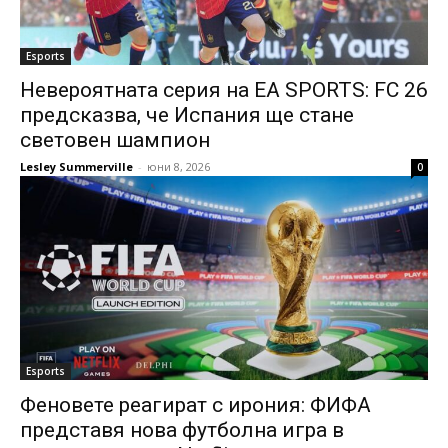
Esports
Невероятната серия на EA SPORTS: FC 26
предсказва, че Испания ще стане
световен шампион
Lesley Summerville
-
юни 8, 2026
0
Esports
Феновете реагират с ирония: ФИФА
представя нова футболна игра в