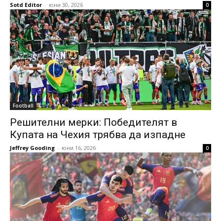
Sotd Editor
-
юни 30, 2026
0
Football
Решителни мерки: Победителят в
Купата на Чехия трябва да изпадне
Jeffrey Gooding
-
юни 16, 2026
0