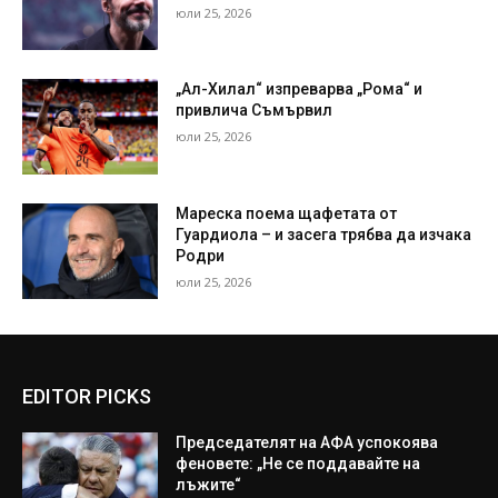
юли 25, 2026
„Ал-Хилал“ изпреварва „Рома“ и
привлича Съмървил
юли 25, 2026
Мареска поема щафетата от
Гуардиола – и засега трябва да изчака
Родри
юли 25, 2026
EDITOR PICKS
Председателят на АФА успокоява
феновете: „Не се поддавайте на
лъжите“