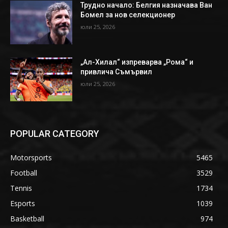
Трудно начало: Белгия назначава Ван
Бомел за нов селекционер
юли 25, 2026
„Ал-Хилал“ изпреварва „Рома“ и
привлича Съмървил
юли 25, 2026
POPULAR CATEGORY
Motorsports
5465
Football
3529
Tennis
1734
Esports
1039
Basketball
974