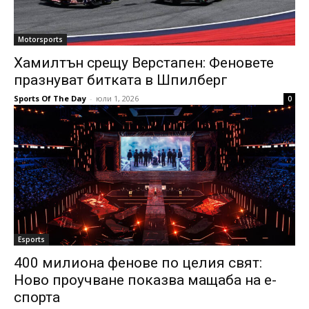
Motorsports
Хамилтън срещу Верстапен: Феновете
празнуват битката в Шпилберг
Sports Of The Day
-
юли 1, 2026
0
Esports
400 милиона фенове по целия свят:
Ново проучване показва мащаба на е-
спорта