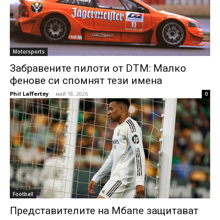
Motorsports
Забравените пилоти от DTM: Малко
фенове си спомнят тези имена
Phil Laffertey
-
май 18, 2026
0
Football
Представителите на Мбапе защитават