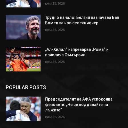
юли 25, 2026
Трудно начало: Белгия назначава Ван
Бомел за нов селекционер
юли 25, 2026
„Ал-Хилал“ изпреварва „Рома“ и
привлича Съмървил
юли 25, 2026
POPULAR POSTS
Председателят на АФА успокоява
феновете: „Не се поддавайте на
лъжите“
юли 25, 2026