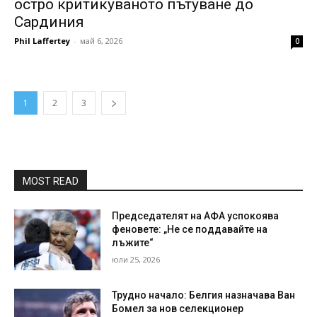
остро критикуваното пътуване до
Сардиния
Phil Laffertey
-
май 6, 2026
0
1
2
3
MOST READ
Председателят на АФА успокоява
феновете: „Не се поддавайте на
лъжите“
юли 25, 2026
Трудно начало: Белгия назначава Ван
Бомел за нов селекционер