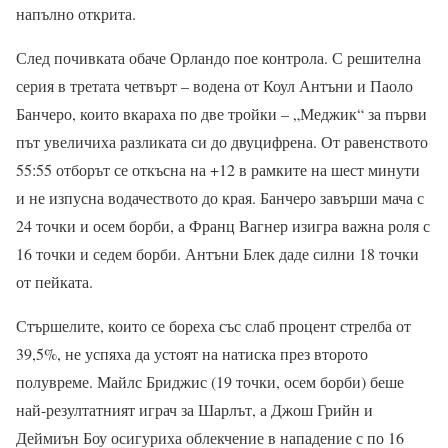
напълно открита.
След почивката обаче Орландо пое контрола. С решителна
серия в третата четвърт – водена от Коул Антъни и Паоло
Банчеро, които вкараха по две тройки – „Меджик“ за първи
път увеличиха разликата си до двуцифрена. От равенството
55:55 отборът се откъсна на +12 в рамките на шест минути
и не изпусна водачеството до края. Банчеро завърши мача с
24 точки и осем борби, а Франц Вагнер изигра важна роля с
16 точки и седем борби. Антъни Блек даде силни 18 точки
от пейката.
Стършелите, които се бореха със слаб процент стрелба от
39,5%, не успяха да устоят на натиска през второто
полувреме. Майлс Бриджис (19 точки, осем борби) беше
най-резултатният играч за Шарлът, а Джош Грийн и
Деймиън Боу осигуриха облекчение в нападение с по 16