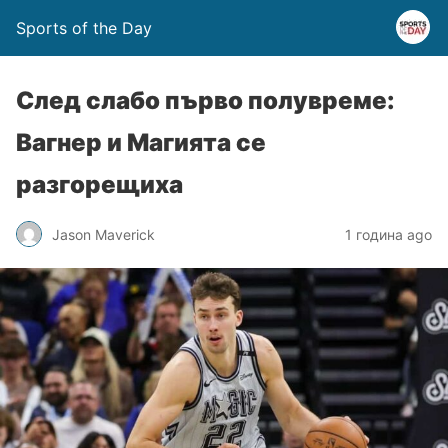
Sports of the Day
След слабо първо полувреме:
Вагнер и Магията се
разгорещиха
Jason Maverick
1 година ago