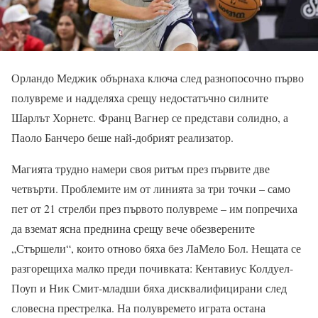
Орландо Меджик обърнаха ключа след разнопосочно първо
полувреме и надделяха срещу недостатъчно силните
Шарлът Хорнетс. Франц Вагнер се представи солидно, а
Паоло Банчеро беше най-добрият реализатор.
Магията трудно намери своя ритъм през първите две
четвърти. Проблемите им от линията за три точки – само
пет от 21 стрелби през първото полувреме – им попречиха
да вземат ясна преднина срещу вече обезверените
„Стършели“, които отново бяха без ЛаМело Бол. Нещата се
разгорещиха малко преди почивката: Кентавиус Колдуел-
Поуп и Ник Смит-младши бяха дисквалифицирани след
словесна престрелка. На полувремето играта остана