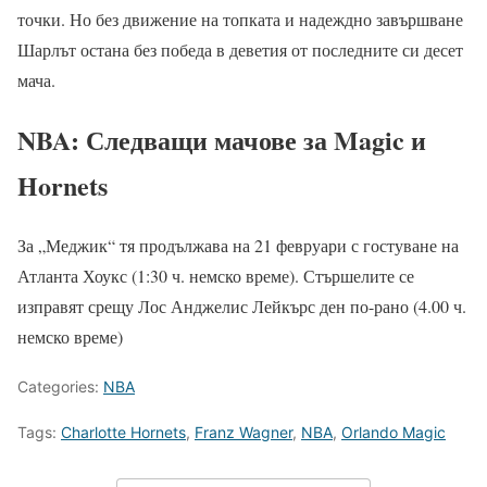
точки. Но без движение на топката и надеждно завършване
Шарлът остана без победа в деветия от последните си десет
мача.
NBA: Следващи мачове за Magic и
Hornets
За „Меджик“ тя продължава на 21 февруари с гостуване на
Атланта Хоукс (1:30 ч. немско време). Стършелите се
изправят срещу Лос Анджелис Лейкърс ден по-рано (4.00 ч.
немско време)
Categories:
NBA
Tags:
Charlotte Hornets
,
Franz Wagner
,
NBA
,
Orlando Magic