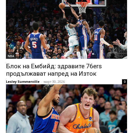
NBA
Блок на Ембийд: здравите 76ers
продължават напред на Изток
Lesley Summerville
-
март 30, 2026
0