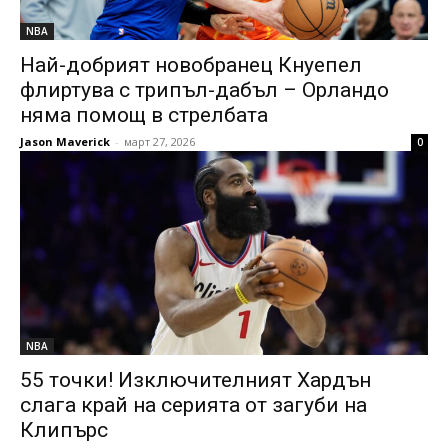
NBA
Най-добрият новобранец Кнуепел
флиртува с трипъл-дабъл – Орландо
няма помощ в стрелбата
Jason Maverick
-
март 27, 2026
0
NBA
55 точки! Изключителният Хардън
слага край на серията от загуби на
Клипърс