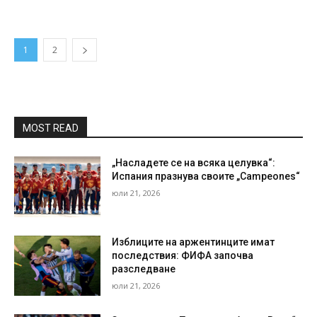
1
2
MOST READ
„Насладете се на всяка целувка“:
Испания празнува своите „Campeones“
юли 21, 2026
Изблиците на аржентинците имат
последствия: ФИФА започва
разследване
юли 21, 2026