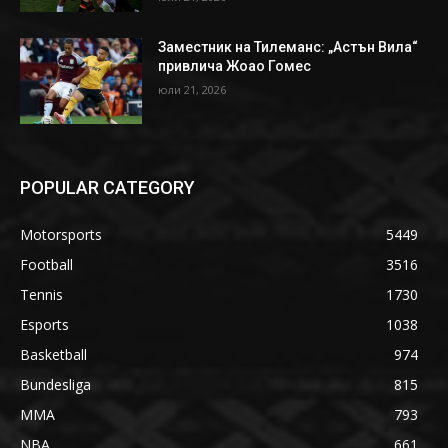
Заместник на Тилеманс: „Астън Вила“
привлича Жоао Гомес
юли 21, 2026
POPULAR CATEGORY
Motorsports
5449
Football
3516
Tennis
1730
Esports
1038
Basketball
974
Bundesliga
815
MMA
793
NBA
661