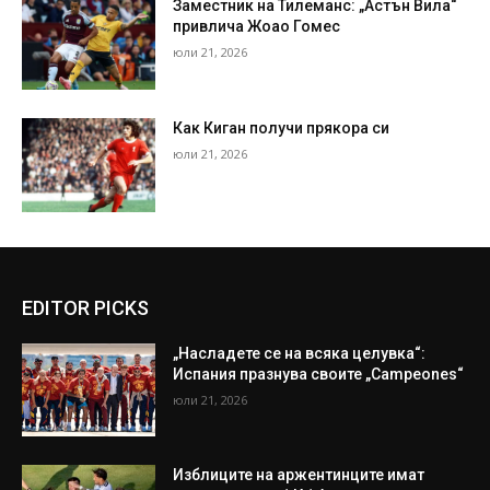
Заместник на Тилеманс: „Астън Вила“
привлича Жоао Гомес
юли 21, 2026
Как Киган получи прякора си
юли 21, 2026
EDITOR PICKS
„Насладете се на всяка целувка“:
Испания празнува своите „Campeones“
юли 21, 2026
Изблиците на аржентинците имат