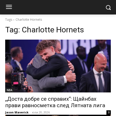
Tags
Charlotte Hornets
Tag:
Charlotte Hornets
NBA
„Доста добре се справих“: Щайнбах
прави равносметка след Лятната лига
Jason Maverick
-
юли 20, 2026
0