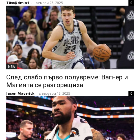
T0m@dmin1
-
ноември 23, 2025
0
NBA
След слабо първо полувреме: Вагнер и
Магията се разгорещиха
Jason Maverick
-
февруари 13, 2025
0