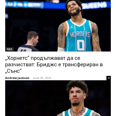
NBA
„Хорнетс“ продължават да се
разчистват: Бриджс е трансфериран в
„Сънс“
Andrew Jackson
-
юни 29, 2026
0