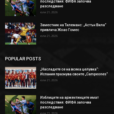
последствия: ФИФА започва
разследване
юли 21, 2026
Заместник на Тилеманс: „Астън Вила“
привлича Жоао Гомес
юли 21, 2026
POPULAR POSTS
„Насладете се на всяка целувка“:
Испания празнува своите „Campeones“
юли 21, 2026
Изблиците на аржентинците имат
последствия: ФИФА започва
разследване
юли 21, 2026