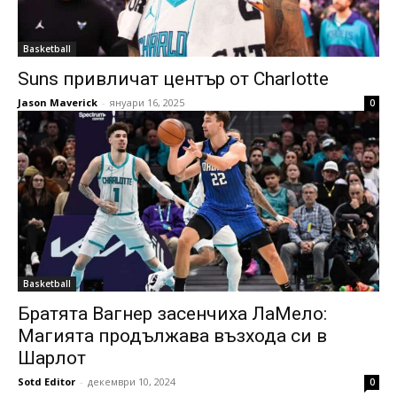
Basketball
Suns привличат център от Charlotte
Jason Maverick
-
януари 16, 2025
0
Basketball
Братята Вагнер засенчиха ЛаМело:
Магията продължава възхода си в
Шарлот
Sotd Editor
-
декември 10, 2024
0