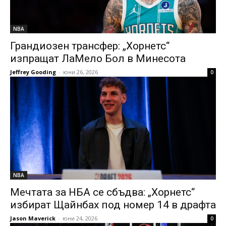
NBA
Грандиозен трансфер: „Хорнетс“
изпращат ЛаМело Бол в Минесота
Jeffrey Gooding
-
юни 26, 2026
0
NBA
Мечтата за НБА се сбъдва: „Хорнетс“
избират Щайнбах под номер 14 в драфта
Jason Maverick
-
юни 24, 2026
0