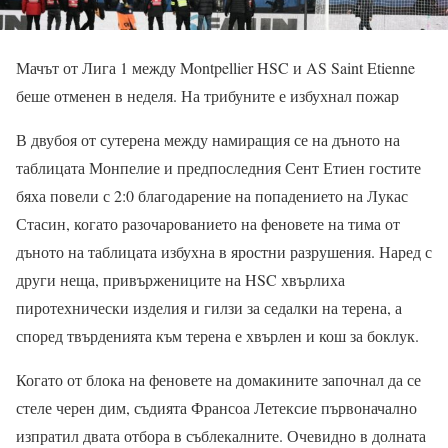
Мачът от Лига 1 между Montpellier HSC и AS Saint Etienne
беше отменен в неделя. На трибуните е избухнал пожар
В двубоя от сутерена между намиращия се на дъното на
таблицата Монпелие и предпоследния Сент Етиен гостите
бяха повели с 2:0 благодарение на попадението на Лукас
Стасин, когато разочарованието на феновете на тима от
дъното на таблицата избухна в яростни разрушения. Наред с
други неща, привържениците на HSC хвърлиха
пиротехнически изделия и гилзи за седалки на терена, а
според твърденията към терена е хвърлен и кош за боклук.
Когато от блока на феновете на домакините започнал да се
стеле черен дим, съдията Франсоа Летексие първоначално
изпратил двата отбора в съблекалните. Очевидно в долната