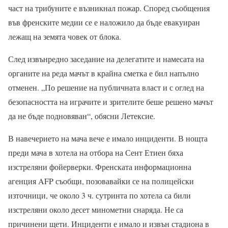
част на трибуните е възникнал пожар. Според съобщения
във френските медии се е наложило да бъде евакуиран
лежащ на земята човек от блока.
След извънредно заседание на делегатите и намесата на
органите на реда мачът в крайна сметка е бил напълно
отменен. „По решение на публичната власт и с оглед на
безопасността на играчите и зрителите беше решено мачът
да не бъде подновяван“, обясни Летексие.
В навечерието на мача вече е имало инциденти. В нощта
преди мача в хотела на отбора на Сент Етиен бяха
изстреляни фойерверки. Френската информационна
агенция AFP съобщи, позовавайки се на полицейски
източници, че около 3 ч. сутринта по хотела са били
изстреляни около десет минометни снаряда. Не са
причинени щети. Инциденти е имало и извън стадиона в