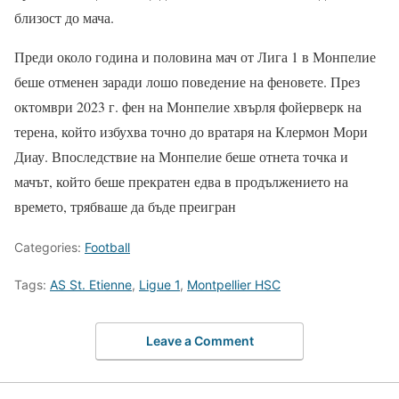
близост до мача.
Преди около година и половина мач от Лига 1 в Монпелие
беше отменен заради лошо поведение на феновете. През
октомври 2023 г. фен на Монпелие хвърля фойерверк на
терена, който избухва точно до вратаря на Клермон Мори
Диау. Впоследствие на Монпелие беше отнета точка и
мачът, който беше прекратен едва в продължението на
времето, трябваше да бъде преигран
Categories:
Football
Tags:
AS St. Etienne
,
Ligue 1
,
Montpellier HSC
Leave a Comment