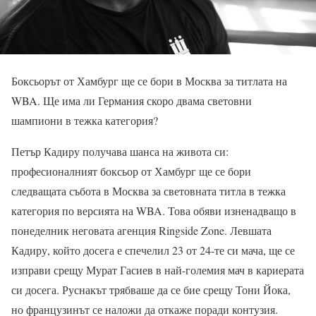
Боксьорът от Хамбург ще се бори в Москва за титлата на
WBA. Ще има ли Германия скоро двама световни
шампиони в тежка категория?
Петър Кадиру получава шанса на живота си:
професионалният боксьор от Хамбург ще се бори
следващата събота в Москва за световната титла в тежка
категория по версията на WBA. Това обяви изненадващо в
понеделник неговата агенция Ringside Zone. Левшата
Кадиру, който досега е спечелил 23 от 24-те си мача, ще се
изправи срещу Мурат Гасиев в най-големия мач в кариерата
си досега. Руснакът трябваше да се бие срещу Тони Йока,
но французинът се наложи да откаже поради контузия.