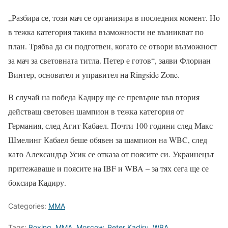
„Разбира се, този мач се организира в последния момент. Но
в тежка категория такива възможности не възникват по
план. Трябва да си подготвен, когато се отвори възможност
за мач за световната титла. Петер е готов“, заяви Флориан
Винтер, основател и управител на Ringside Zone.
В случай на победа Кадиру ще се превърне във втория
действащ световен шампион в тежка категория от
Германия, след Агит Кабаел. Почти 100 години след Макс
Шмелинг Кабаел беше обявен за шампион на WBC, след
като Александър Усик се отказа от поясите си. Украинецът
притежаваше и поясите на IBF и WBA – за тях сега ще се
боксира Кадиру.
Categories:
MMA
Tags:
Boxing
,
MMA
,
Moscow
,
Peter Kadiru
,
WBA