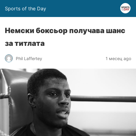
Sports of the Day
Немски боксьор получава шанс
за титлата
Phil Laffertey
1 месец ago