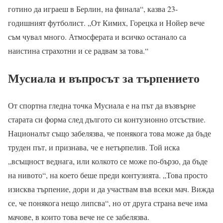
готино да играеш в Берлин, на финала“, казва 23-
годишният футболист. „От Кимих, Горецка и Нойер вече
съм чувал много. Атмосферата и всичко останало са
наистина страхотни и се радвам за това.“
Мусиала и въпросът за търпението
От спортна гледна точка Мусиала е на път да възвърне
старата си форма след дългото си контузионно отсъствие.
Националът също забелязва, че понякога това може да бъде
труден път, и признава, че е нетърпелив. Той иска
„всъщност веднага, или колкото се може по-бързо, да бъде
на нивото“, на което беше преди контузията. „Това просто
изисква търпение, дори и да участвам във всеки мач. Вижда
се, че понякога нещо липсва“, но от друга страна вече има
мачове, в които това вече не се забелязва.