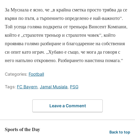
За Мусиала е ясно, че „в крайна сметка просто трябва да се
върви по пътя, а търпението определено е най-важното“.
Той усеща голяма подкрепа от треньора Винсент Компани,
който е „страхотен треньор и страхотен човек“, който
проявява голямо разбиране и благодарение на собствения
си опит като играч. „Хубаво е също, че мога да говоря с
него напълно откровено. Разбирането наистина помага.“
Categories:
Football
Tags:
FC Bayern
,
Jamal Musiala
,
PSG
Leave a Comment
Sports of the Day
Back to top