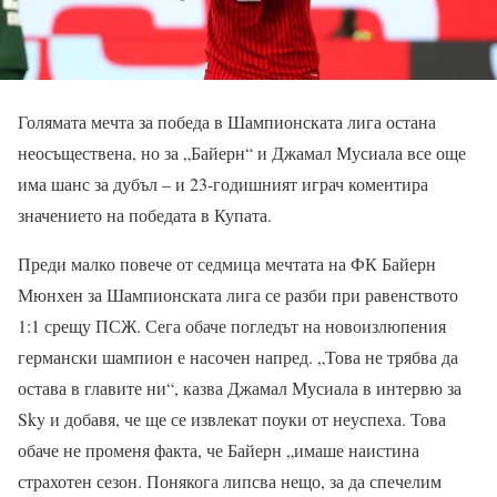
Голямата мечта за победа в Шампионската лига остана
неосъществена, но за „Байерн“ и Джамал Мусиала все още
има шанс за дубъл – и 23-годишният играч коментира
значението на победата в Купата.
Преди малко повече от седмица мечтата на ФК Байерн
Мюнхен за Шампионската лига се разби при равенството
1:1 срещу ПСЖ. Сега обаче погледът на новоизлюпения
германски шампион е насочен напред. „Това не трябва да
остава в главите ни“, казва Джамал Мусиала в интервю за
Sky и добавя, че ще се извлекат поуки от неуспеха. Това
обаче не променя факта, че Байерн „имаше наистина
страхотен сезон. Понякога липсва нещо, за да спечелим