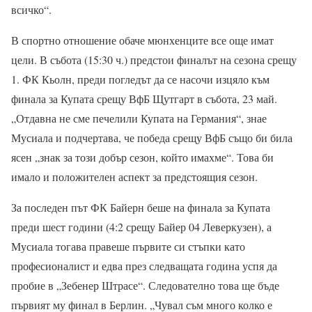
всичко“.
В спортно отношение обаче мюнхенците все още имат
цели. В събота (15:30 ч.) предстои финалът на сезона срещу
1. ФК Кьолн, преди погледът да се насочи изцяло към
финала за Купата срещу ВфБ Щутгарт в събота, 23 май.
„Отдавна не сме печелили Купата на Германия“, знае
Мусиала и подчертава, че победа срещу ВфБ също би била
ясен „знак за този добър сезон, който имахме“. Това би
имало и положителен аспект за предстоящия сезон.
За последен път ФК Байерн беше на финала за Купата
преди шест години (4:2 срещу Байер 04 Леверкузен), а
Мусиала тогава правеше първите си стъпки като
професионалист и едва през следващата година успя да
пробие в „Зебенер Штрасе“. Следователно това ще бъде
първият му финал в Берлин. „Чувал съм много колко е