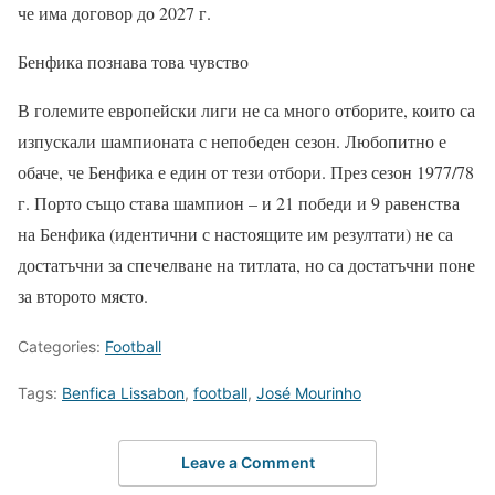
че има договор до 2027 г.
Бенфика познава това чувство
В големите европейски лиги не са много отборите, които са
изпускали шампионата с непобеден сезон. Любопитно е
обаче, че Бенфика е един от тези отбори. През сезон 1977/78
г. Порто също става шампион – и 21 победи и 9 равенства
на Бенфика (идентични с настоящите им резултати) не са
достатъчни за спечелване на титлата, но са достатъчни поне
за второто място.
Categories:
Football
Tags:
Benfica Lissabon
,
football
,
José Mourinho
Leave a Comment