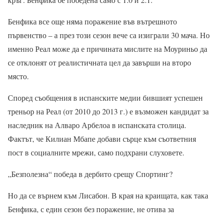
Бенфика все още няма поражение във вътрешното
първенство – а през този сезон вече са изиграли 30 мача. Но
именно Реал може да е причината мислите на Моуриньо да
се отклонят от реалистичната цел да завърши на второ
място.
Според съобщения в испанските медии бившият успешен
треньор на Реал (от 2010 до 2013 г.) е възможен кандидат за
наследник на Алваро Арбелоа в испанската столица.
Фактът, че Килиан Мбапе добави сърце към съответния
пост в социалните мрежи, само подхрани слуховете.
„Безполезна“ победа в дербито срещу Спортинг?
Но да се върнем към Лисабон. В края на краищата, как така
Бенфика, с един сезон без поражение, не отива за