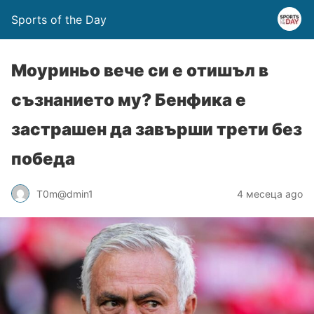
Sports of the Day
Моуриньо вече си е отишъл в
съзнанието му? Бенфика е
застрашен да завърши трети без
победа
T0m@dmin1
4 месеца ago