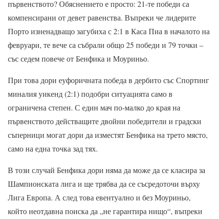
първенството? Обяснението е просто: 21-те победи са
компенсирани от девет равенства. Въпреки че лидерите
Порто изненадващо загубиха с 2:1 в Каса Пиа в началото на
февруари, те вече са събрали общо 25 победи и 79 точки –
със седем повече от Бенфика и Моуриньо.
При това дори еуфоричната победа в дербито със Спортинг
миналия уикенд (2:1) подобри ситуацията само в
ограничена степен. С един мач по-малко до края на
първенството действащите двойни победители и градски
съперници могат дори да изместят Бенфика на трето място,
само на една точка зад тях.
В този случай Бенфика дори няма да може да се класира за
Шампионската лига и ще трябва да се съсредоточи върху
Лига Европа. А след това евентуално и без Моуриньо,
който неотдавна поиска да „не гарантира нищо“, въпреки