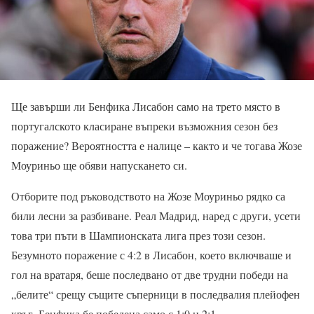
Ще завърши ли Бенфика Лисабон само на трето място в
португалското класиране въпреки възможния сезон без
поражение? Вероятността е налице – както и че тогава Жозе
Моуриньо ще обяви напускането си.
Отборите под ръководството на Жозе Моуриньо рядко са
били лесни за разбиване. Реал Мадрид, наред с други, усети
това три пъти в Шампионската лига през този сезон.
Безумното поражение с 4:2 в Лисабон, което включваше и
гол на вратаря, беше последвано от две трудни победи на
„белите“ срещу същите съперници в последвалия плейофен
кръг. Бенфика бе победена само с 1:0 и 2:1.