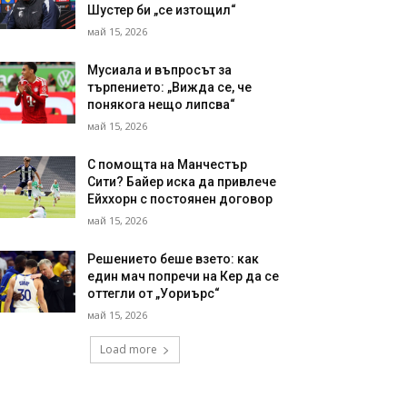
Шустер би „се изтощил“
май 15, 2026
Мусиала и въпросът за
търпението: „Вижда се, че
понякога нещо липсва“
май 15, 2026
С помощта на Манчестър
Сити? Байер иска да привлече
Ейххорн с постоянен договор
май 15, 2026
Решението беше взето: как
един мач попречи на Кер да се
оттегли от „Уориърс“
май 15, 2026
Load more