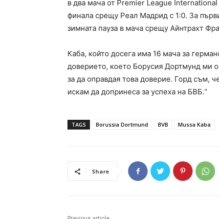
в два мача от Premier League Internation
финала срещу Реал Мадрид с 1:0. За първ
зимната пауза в мача срещу Айнтрахт Фран
Каба, който досега има 16 мача за герман
доверието, което Борусия Дортмунд ми ок
за да оправдая това доверие. Горд съм, 
искам да допринеса за успеха на БВБ.“
TAGS
Borussia Dortmund
BVB
Mussa Kaba
Share
Previous article