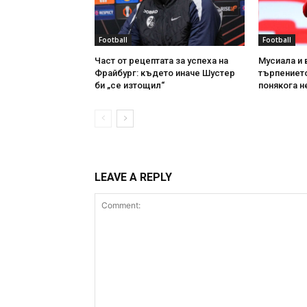
Football
Football
Част от рецептата за успеха на
Мусиала и 
Фрайбург: където иначе Шустер
търпението
би „се изтощил“
понякога н
LEAVE A REPLY