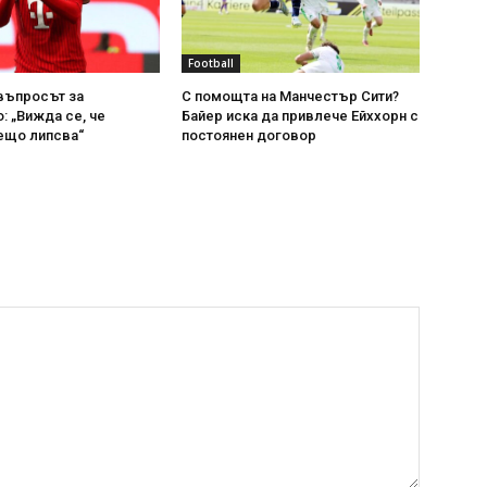
Football
въпросът за
С помощта на Манчестър Сити?
: „Вижда се, че
Байер иска да привлече Ейххорн с
ещо липсва“
постоянен договор