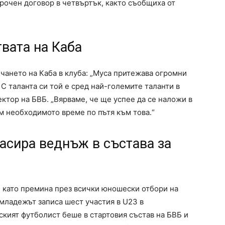
очен договор в четвъртък, както съобщиха от
твата на Каба
чането на Каба в клуба: „Муса притежава огромни
С таланта си той е сред най-големите таланти в
ектор на БВБ. „Вярваме, че ще успее да се наложи в
м необходимото време по пътя към това.“
асира веднъж в състава за
, като премина през всички юношески отбори на
 младежът записа шест участия в U23 в
ският футболист беше в стартовия състав на БВБ и