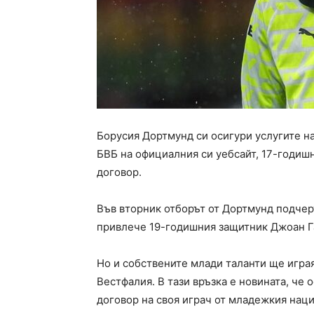
Борусия Дортмунд си осигури услугите н
БВБ на официалния си уебсайт, 17-годиш
договор.
Във вторник отборът от Дортмунд подчерт
привлече 19-годишния защитник Джоан Га
Но и собствените млади таланти ще играя
Вестфалия. В тази връзка е новината, ч
договор на своя играч от младежкия наци