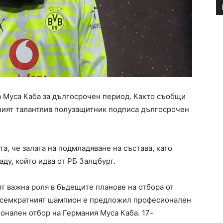
а Муса Каба за дългосрочен период. Както съобщи
ният талантлив полузащитник подписа дългосрочен
а, че залага на подмладяване на състава, като
ду, който идва от РБ Залцбург.
т важна роля в бъдещите планове на отбора от
е осемкратният шампион е предложил професионален
онален отбор на Германия Муса Каба. 17-