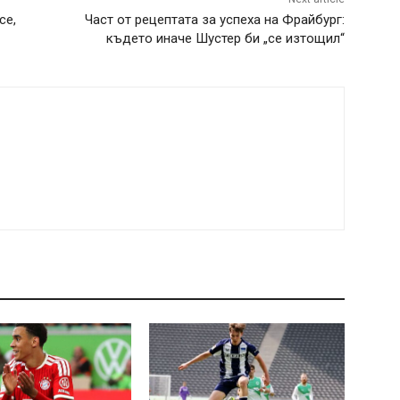
се,
Част от рецептата за успеха на Фрайбург:
където иначе Шустер би „се изтощил“