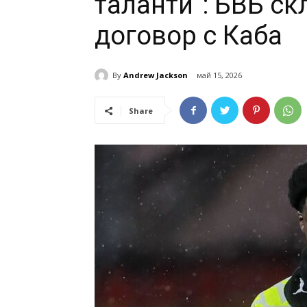
таланти“: БВБ с
договор с Каба
By
Andrew Jackson
май 15, 2026
Share