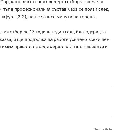
al Cup, като във вторник вечерта отборът спечели
и път в професионалния състав Каба се появи след
кфурт (3:3), но не записа минути на терена.
ския отбор до 17 години (един гол), благодари „за
азва, и ще продължа да работя усилено всеки ден,
че имам правото да нося черно-жълтата фланелка и
Next article