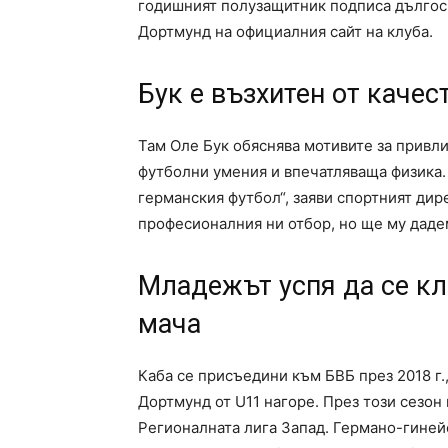
годишният полузащитник подписа дългоср
Дортмунд на официалния сайт на клуба.
Бук е възхитен от качес
Там Оле Бук обяснява мотивите за привли
футболни умения и впечатляваща физика. 
германския футбол“, заяви спортният дир
професионалния ни отбор, но ще му даде
Младежът успя да се кл
мача
Каба се присъедини към БВБ през 2018 г.
Дортмунд от U11 нагоре. През този сезон
Регионалната лига Запад. Германо-гиней