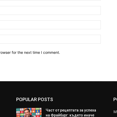
Name:*
Email:*
Website:
rowser for the next time I comment.
POPULAR POSTS
P
Част от рецептата за успеха
M
на Фрайбург: където иначе