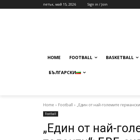
петък, май 15, 2026
Sign in / Join
HOME
FOOTBALL
BASKETBALL
БЪЛГАРСКИ
Home
Football
„Един от най-големите германск
Football
„Един от най-го