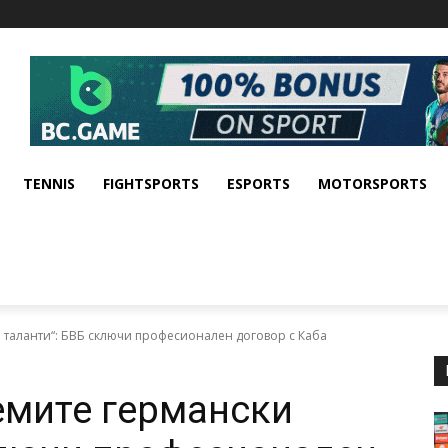
TENNIS
FIGHTSPORTS
ESPORTS
MOTORSPORTS
и таланти“: БВБ сключи професионален договор с Каба
лемите германски