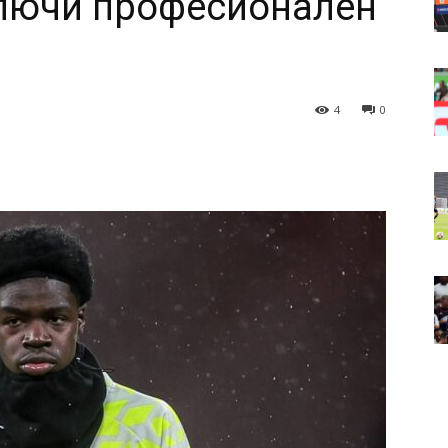
ключи професионален
4
0