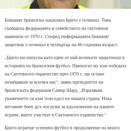
Бившият бразилски национал Брито е починал. Това
съобщиха федерацията и семейството на световния
шампион от 1970 г. Според информацията бившият
защитник е починал в четвъртък на 86-годишна възраст.
„Брито ни напусна като един от най-великите защитници в
историята на бразилския футбол. Приносът му към победата
на Световното първенство през 1970 г. ще остане
незабравим за всички нас“, заяви президентът на
бразилската федерация Самир Шауд. „Изразявам
уважението си към този идол на нашата страна. Нека
неговият боен дух послужи за вдъхновение на нашите
играчи, които участват в Световното първенство.“
Брито играеше успешно футбол в продължение на много