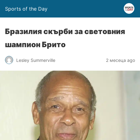
Sports of the Day
Бразилия скърби за световния
шампион Брито
Lesley Summerville
2 месеца ago