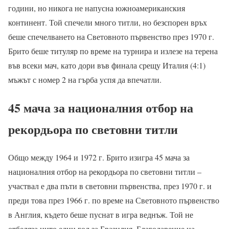
години, но никога не напусна южноамериканския
континент. Той спечели много титли, но безспорен връх
беше спечелването на Световното първенство през 1970 г.
Брито беше титуляр по време на турнира и излезе на терена
във всеки мач, като дори във финала срещу Италия (4:1)
мъжът с номер 2 на гърба успя да впечатли.
45 мача за националния отбор на
рекордьора по световни титли
Общо между 1964 и 1972 г. Брито изигра 45 мача за
националния отбор на рекордьора по световни титли –
участвал е два пъти в световни първенства, през 1970 г. и
преди това през 1966 г. по време на Световното първенство
в Англия, където беше пуснат в игра веднъж. Той не
отбеляза нито един гол за Бразилия. Благодарение на