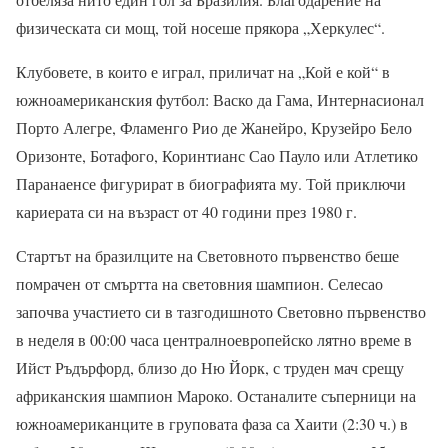
физическата си мощ, той носеше прякора „Херкулес“.
Клубовете, в които е играл, приличат на „Кой е кой“ в
южноамериканския футбол: Васко да Гама, Интернасионал
Порто Алегре, Фламенго Рио де Жанейро, Крузейро Бело
Оризонте, Ботафого, Коринтианс Сао Пауло или Атлетико
Паранаенсе фигурират в биографията му. Той приключи
кариерата си на възраст от 40 години през 1980 г.
Стартът на бразилците на Световното първенство беше
помрачен от смъртта на световния шампион. Селесао
започва участието си в тазгодишното Световно първенство
в неделя в 00:00 часа централноевропейско лятно време в
Ийст Ръдърфорд, близо до Ню Йорк, с труден мач срещу
африканския шампион Мароко. Останалите съперници на
южноамериканците в груповата фаза са Хаити (2:30 ч.) в