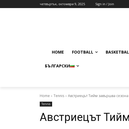
четвъртък, октомври 9, 2025
Sign in / Join
HOME
FOOTBALL
BASKETBAL
БЪЛГАРСКИ
Home
Tennis
Австриецът Тийм завършва сезона
Tennis
Австриецът Тийм