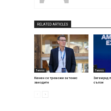
RELATED ARTICLES
Tennis
Tennis
Кюнен се тревожи за тенис
Зигемунд 
звездите
сълзи