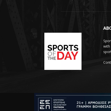
AB
Spor
with
sport
Cont