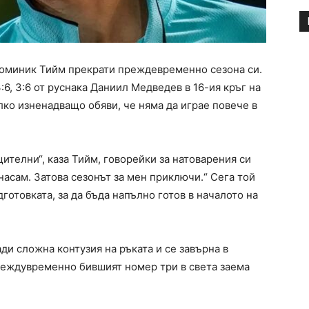
оминик Тийм прекрати преждевременно сезона си.
6, 3:6 от руснака Даниил Медведев в 16-ия кръг на
лко изненадващо обяви, че няма да играе повече в
телни“, каза Тийм, говорейки за натоварения си
насам. Затова сезонът за мен приключи.“ Сега той
готовката, за да бъда напълно готов в началото на
ди сложна контузия на ръката и се завърна в
Междувременно бившият номер три в света заема