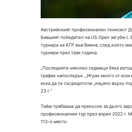
Австрийският професионален тенисист Д
Бившият победител на US Open загуби с 3:
турнира на ATP във Виена, след което ма
турнири през тази година.
„Последните няколко седмици бяха изтощи
график напоследък. „Играх много от юли 
иска да се съсредоточи „изцяло върху под
23 г.“
Тийм трябваше да прекъсне за дълго зара
професионалния тур през април 2022 г. 
113-о място.