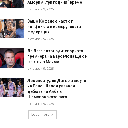
Аморим „три години“ време
октомври 9, 2025
Защо Кофане е част от
конфликта в камерунската
федерация
октомври 9, 2025
Ла Лига потвърди: спорната
премиера на Барселона ще се
състои в Маями
октомври 9, 2025
Леденостуден Дагър и шоуто
на Елис: Шалон разваля
дебюта на Алба в
Шампионската лига
октомври 9, 2025
Load more