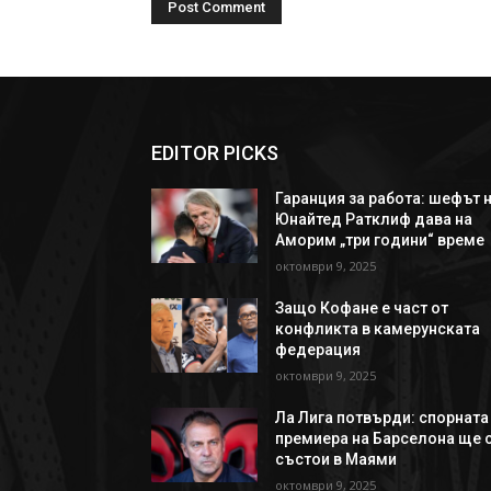
EDITOR PICKS
Гаранция за работа: шефът 
Юнайтед Ратклиф дава на
Аморим „три години“ време
октомври 9, 2025
Защо Кофане е част от
конфликта в камерунската
федерация
октомври 9, 2025
Ла Лига потвърди: спорната
премиера на Барселона ще 
състои в Маями
октомври 9, 2025