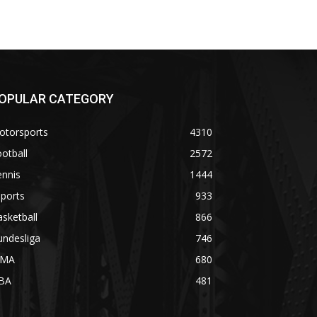
OPULAR CATEGORY
otorsports
4310
otball
2572
ennis
1444
ports
933
sketball
866
undesliga
746
MA
680
BA
481