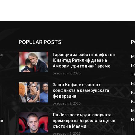
POPULAR POSTS
P
на
Гаранция за работа: шефът на
M
Юнайтед Ратклиф дава на
Fo
Аморим „три години“ време
октомври 9, 2025
T
Es
Защо Кофане е част от
конфликта в камерунската
Ba
федерация
B
октомври 9, 2025
M
Ла Лига потвърди: спорната
N
се
премиера на Барселона ще се
състои в Маями
октомври 9, 2025