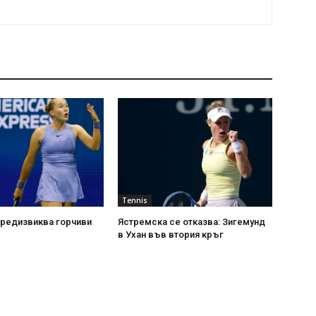
Tennis
предизвиква горчиви
Ястремска се отказва: Зигемунд
в Ухан във втория кръг