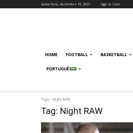
sexta-feira, dezembro 19, 2025
Sign in / Join
HOME
FOOTBALL
BASKETBALL
PORTUGUÊS
Tags
Night RAW
Tag:
Night RAW