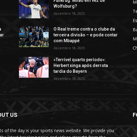
Füllkrug: Milão em vez de
M
Wolfsburg?
T
dezembro 18, 2025
Es
Ba
a
O Real treme contra o clube da
tar
terceira divisão – e pode contar
M
com Mbappé
C
dezembro 18, 2025
«Terrível quarto período»:
Herbert xinga após derrota
tardia do Bayern
dezembro 18, 2025
OUT US
F
ts of the day is your sports news website. We provide you