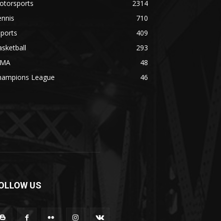
otorsports
2314
ennis
710
ports
409
sketball
293
MA
48
hampions League
46
OLLOW US