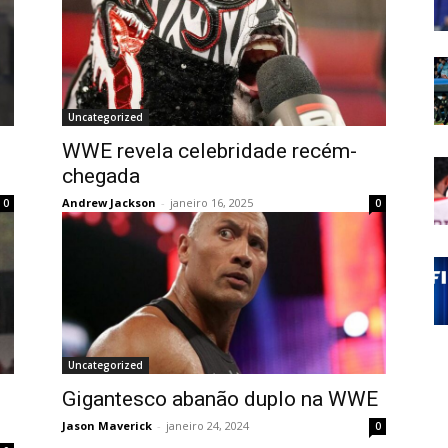
Uncategorized
WWE revela celebridade recém-
chegada
Andrew Jackson
-
janeiro 16, 2025
0
0
Uncategorized
Gigantesco abanão duplo na WWE
Jason Maverick
-
janeiro 24, 2024
0