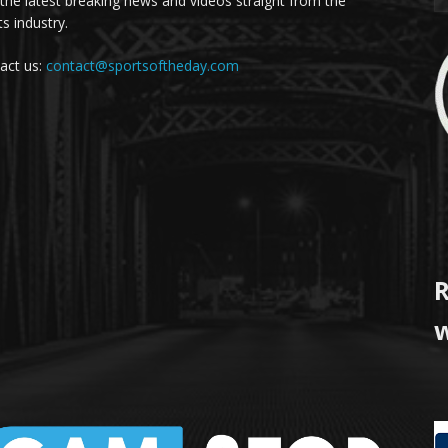
 the latest breaking news and videos straight from the
s industry.
act us:
contact@sportsoftheday.com
R
w