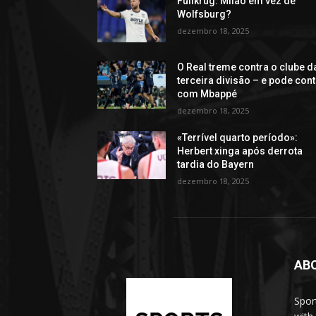
Füllkrug: Milão em vez de
Wolfsburg?
dezembro 18, 2025
O Real treme contra o clube d
terceira divisão – e pode con
com Mbappé
dezembro 18, 2025
«Terrível quarto período»:
Herbert xinga após derrota
tardia do Bayern
dezembro 18, 2025
AB
Spor