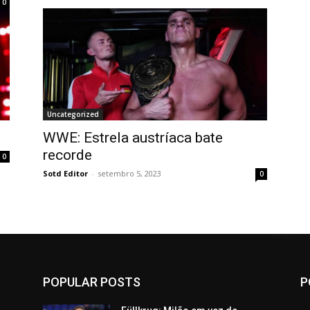
0
Uncategorized
WWE: Estrela austríaca bate
recorde
0
Sotd Editor
-
setembro 5, 2023
0
POPULAR POSTS
P