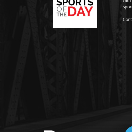
with
sport
Cont